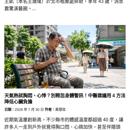
王凱（本名王建隆）於北市租屋處猝逝，享年 43 歲，消息
震驚演藝圈，...
天氣熱就胸悶、心悸？別輕忽身體警訊！中醫建議用 4 方法
降低心臟負擔
日期：
2026 年 7 月 30 日
作者：
黃慧玫
近期氣溫屢創新高，不少縣市的體感溫度都超過 40 度，讓
許多人一走到戶外就覺得胸口悶、心跳加快，甚至伴隨頭