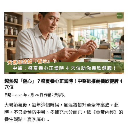
越熱越「傷心」？盛夏養心正當時！中醫師推薦養欣健脾 4
穴位
日期：
2026 年 7 月 24 日
作者：
黃慧玫
大暑節氣後，每年這個時候，氣溫將攀升至全年高峰。此
時，不只要預防中暑、多補充水分而已，依《黃帝內經》的
養生觀點，夏季屬心...