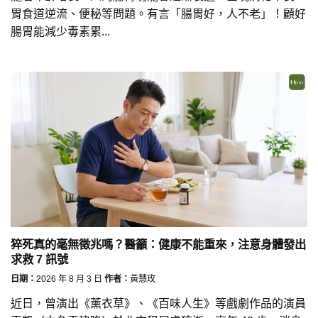
胃食道逆流、便秘等問題。有言「腸胃好，人不老」！顧好
腸胃能減少毒素累...
猝死真的毫無徵兆嗎？醫籲：健康不能重來，注意身體發出
求救 7 訊號
日期：
2026 年 8 月 3 日
作者：
黃慧玫
近日，曾演出《薰衣草》、《百味人生》等戲劇作品的演員