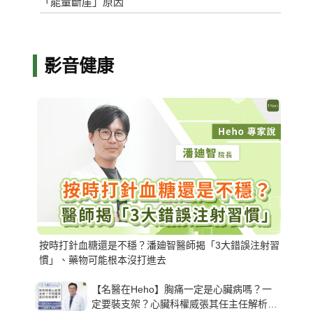
「能量斷崖」原因
影音健康
按時打針血糖還是不穩？潘廸智醫師揭「3大錯誤注射習
慣」、藥物可能根本沒打進去
【名醫在Heho】胸痛一定是心臟病嗎？一
定要裝支架？心臟科權威張其任主任解析支