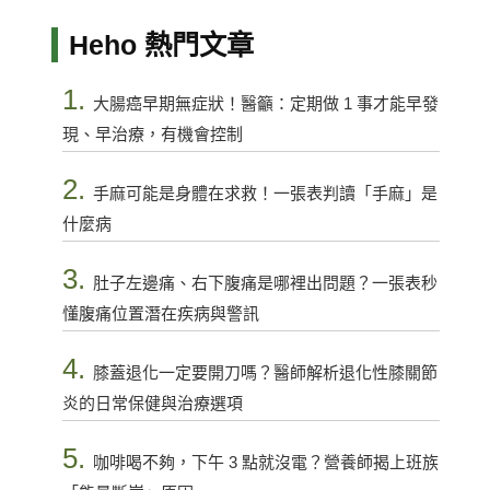
Heho 熱門文章
1.
大腸癌早期無症狀！醫籲：定期做 1 事才能早發
現、早治療，有機會控制
2.
手麻可能是身體在求救！一張表判讀「手麻」是
什麼病
3.
肚子左邊痛、右下腹痛是哪裡出問題？一張表秒
懂腹痛位置潛在疾病與警訊
4.
膝蓋退化一定要開刀嗎？醫師解析退化性膝關節
炎的日常保健與治療選項
5.
咖啡喝不夠，下午 3 點就沒電？營養師揭上班族