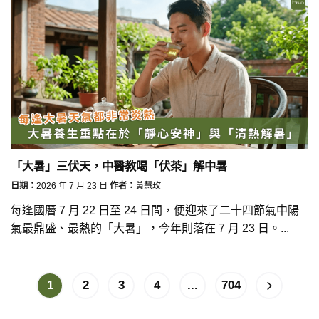
「大暑」三伏天，中醫教喝「伏茶」解中暑
日期：
2026 年 7 月 23 日
作者：
黃慧玫
每逢國曆 7 月 22 日至 24 日間，便迎來了二十四節氣中陽
氣最鼎盛、最熱的「大暑」，今年則落在 7 月 23 日。...
1
2
3
4
...
704