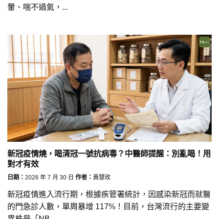
暈、喘不過氣，...
新冠疫情燒，喝清冠一號抗病毒？中醫師提醒：別亂喝！用
對才有效
日期：
2026 年 7 月 30 日
作者：
黃慧玫
新冠疫情進入流行期，根據疾管署統計，因感染新冠而就醫
的門急診人數，單周暴增 117%！目前，台灣流行的主要變
異株是「NB...