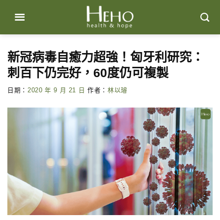
Skip
to
content
新冠病毒自癒力超強！匈牙利研究：
刺百下仍完好，60度仍可複製
日期：
2020 年 9 月 21 日
作者：
林以璿