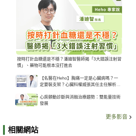
按時打針血糖還是不穩？潘廸智醫師揭「3大錯誤注射習
慣」、藥物可能根本沒打進去
【名醫在Heho】胸痛一定是心臟病嗎？一
定要裝支架？心臟科權威張其任主任解析支
架種類、風險與選擇關鍵
心房顫動診斷與消融治療趨勢：雙能量技術
發展
更多影音
相關網站