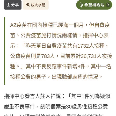
分享
放大字體
AZ
疫苗在國內接種已經滿一個月，但自費疫
苗、公費疫苗施打情況兩樣情，指揮中心表
示：「昨天單日自費疫苗共有
1732
人接種、
公費疫苗則是
783
人，目前累計
36,731
人次接
種。」其中不良反應事件新增
8
件，其中一名
接種公費的男子，
出現臉部麻痺的情況。
指揮中心發言人莊人祥說：「其中
1
件列為疑似
嚴重不良事件，該明個案是
30
歲男性接種公費