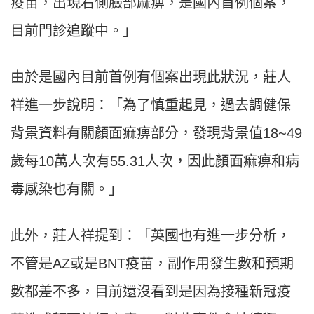
疫苗，出現右側臉部麻痹，是國內首例個案，
目前門診追蹤中。」
由於是國內目前首例有個案出現此狀況，莊人
祥進一步說明：「為了慎重起見，過去調健保
背景資料有關顏面痲痹部分，發現背景值
18~49
歲每
10
萬人次有
55.31
人次，因此顏面痲痹和病
毒感染也有關。」
此外，莊人祥提到：「英國也有進一步分析，
不管是
AZ
或是
BNT
疫苗，副作用發生數和預期
數都差不多，目前還沒看到是因為接種新冠疫