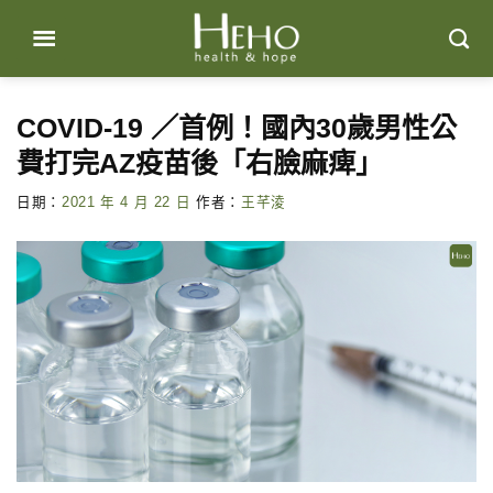
Skip
to
content
COVID-19 ／首例！國內30歲男性公
費打完AZ疫苗後「右臉麻痺」
日期：
2021 年 4 月 22 日
作者：
王芊淩