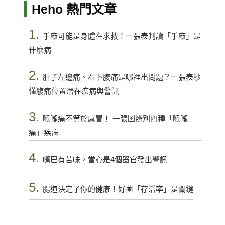
Heho 熱門文章
1.
手麻可能是身體在求救！一張表判讀「手麻」是
什麼病
2.
肚子左邊痛、右下腹痛是哪裡出問題？一張表秒
懂腹痛位置潛在疾病與警訊
3.
喉嚨痛不等於感冒！ 一張圖辨別四種「喉嚨
痛」疾病
4.
嘴巴有苦味，當心是4個器官發出警訊
5.
腸道決定了你的健康！好菌「存活率」是關鍵