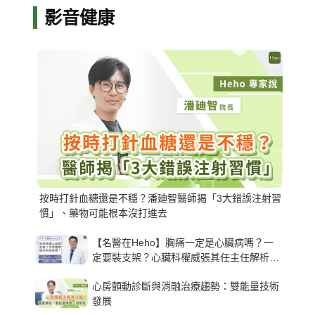
影音健康
按時打針血糖還是不穩？潘廸智醫師揭「3大錯誤注射習
慣」、藥物可能根本沒打進去
【名醫在Heho】胸痛一定是心臟病嗎？一
定要裝支架？心臟科權威張其任主任解析支
架種類、風險與選擇關鍵
心房顫動診斷與消融治療趨勢：雙能量技術
發展