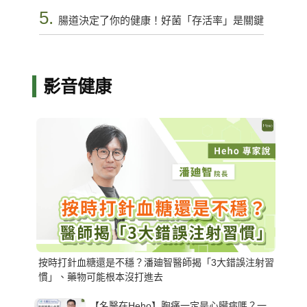
5.
腸道決定了你的健康！好菌「存活率」是關鍵
影音健康
按時打針血糖還是不穩？潘廸智醫師揭「3大錯誤注射習
慣」、藥物可能根本沒打進去
【名醫在Heho】胸痛一定是心臟病嗎？一