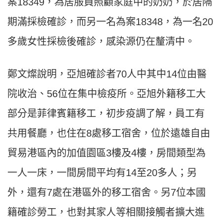
案18349，為居服員照顧家庭中的奶奶，於居隔
期滿採檢確診，而另一名為案18348，為一名20
多歲女性採檢後確診，感染源仍在釐清中。
鄭文燦說明，亞旭確診者70人中其中14位由醫
院收治、56位在集中檢疫所。亞旭外籍移工大
部分是菲律賓籍移工，初步疫調了解，員工有
共用餐廳，也住在8處移工宿舍，位於遠雄自由
貿易港區內的加值園區3樓及4樓，房間類型為
一人一床，一間房間平均有14至20多人；另
外，還有7處在港區外的移工宿舍。另7位本國
籍確診勞工，也對其家人等相關接觸者擴大進