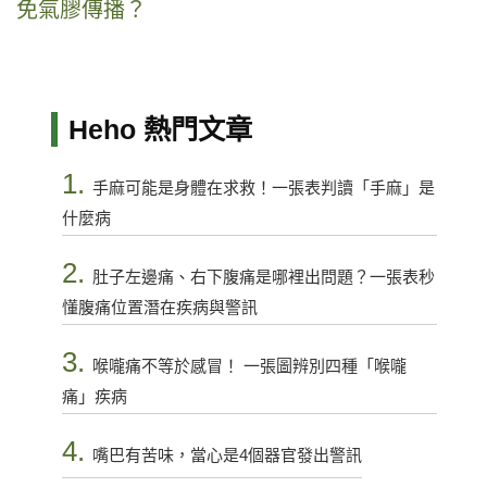
免氣膠傳播？
Heho 熱門文章
1.
手麻可能是身體在求救！一張表判讀「手麻」是
什麼病
2.
肚子左邊痛、右下腹痛是哪裡出問題？一張表秒
懂腹痛位置潛在疾病與警訊
3.
喉嚨痛不等於感冒！ 一張圖辨別四種「喉嚨
痛」疾病
4.
嘴巴有苦味，當心是4個器官發出警訊