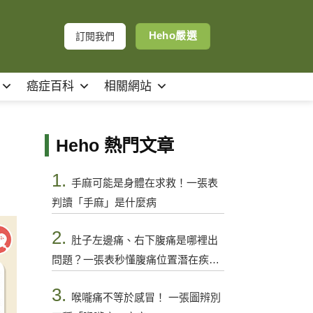
Heho嚴選
訂閱我們
癌症百科
相關網站
Heho 熱門文章
1.
手麻可能是身體在求救！一張表
判讀「手麻」是什麼病
2.
肚子左邊痛、右下腹痛是哪裡出
問題？一張表秒懂腹痛位置潛在疾病
與警訊
3.
喉嚨痛不等於感冒！ 一張圖辨別