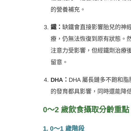
的營養補充。
鐵：
缺鐵會直接影響胎兒的神
療，仍無法恢復到原有狀態。
注意力受影響，但經鐵劑治療
留意。
DHA：
DHA 屬長鏈多不飽和
的發育都具影響，同時還能降
0〜2 歲飲食攝取分齡重
1. 0〜1 歲階段