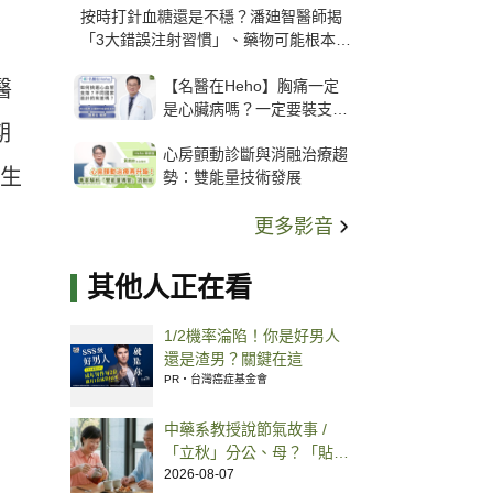
按時打針血糖還是不穩？潘廸智醫師揭
「3大錯誤注射習慣」、藥物可能根本沒
打進去
【名醫在Heho】胸痛一定
醫
是心臟病嗎？一定要裝支
期
架？心臟科權威張其任主任
心房顫動診斷與消融治療趨
解析支架種類、風險與選擇
，生
勢：雙能量技術發展
關鍵
更多影音
其他人正在看
1/2機率淪陷！你是好男人
還是渣男？關鍵在這
PR・台灣癌症基金會
中藥系教授說節氣故事 /
「立秋」分公、母？「貼秋
膘」用食補恢復體力、喝紅
2026-08-07