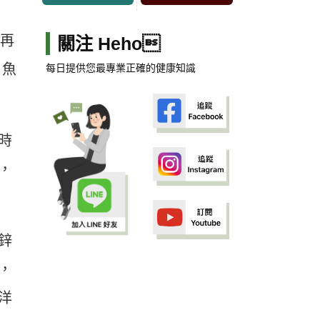
，再
關注 Heho
、魚
每日提供您最專業正確的健康知識
時
，
鋅
，
洋