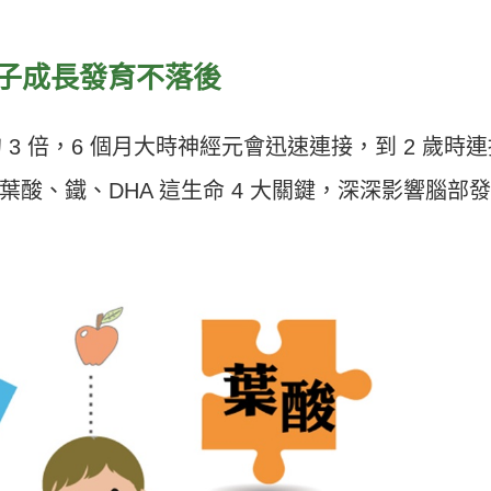
孩子成長發育不落後
 3 倍，6 個月大時神經元會迅速連接，到 2 歲時連
酸、鐵、DHA 這生命 4 大關鍵，深深影響腦部發