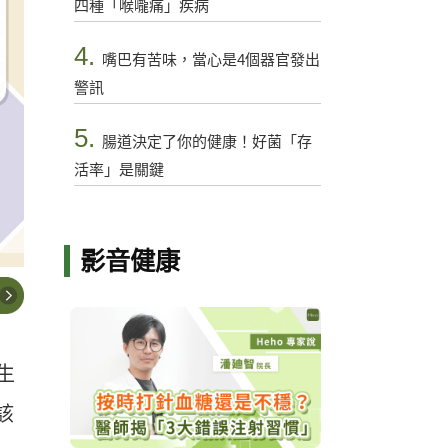
四種「喉嚨痛」疾病
4.
嘴巴有苦味，當心是4個器官發出
警訊
5.
腸道決定了你的健康！好菌「存
活率」是關鍵
影音健康
生
該