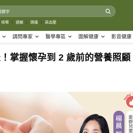
咳嗽
｜
過敏
｜
頭痛
｜
高血壓
請問專家
醫學專區
圖解健康
影音健康
 天！掌握懷孕到 2 歲前的營養照顧