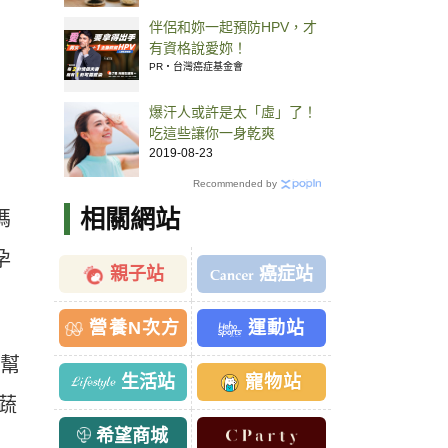
茶可潤燥
伴侶和妳一起預防HPV，才
有資格說愛妳！
PR・台灣癌症基金會
爆汗人或許是太「虛」了！
吃這些讓你一身乾爽
2019-08-23
Recommended by
相關網站
媽
孕
親子站
癌症站
營養N次方
運動站
所幫
生活站
寵物站
蔬
希望商城