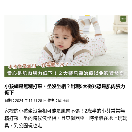
小孩總是無精打采、坐沒坐相？出現5大徵兆恐是肌肉張力
低下
日期：
2024 年 11 月 28 日
作者：
邱 玉珍
家裡的小孩坐沒坐相可能是肌肉不張！2歲半的小芬常常無
精打采，坐的時候沒坐相，且東倒西歪，時常趴在地上玩玩
具，到公園玩也走...