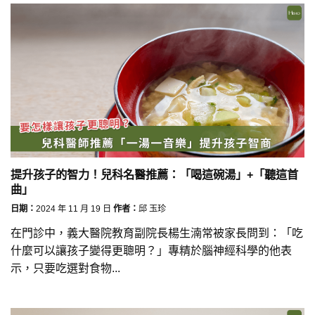
提升孩子的智力！兒科名醫推薦：「喝這碗湯」+「聽這首
曲」
日期：
2024 年 11 月 19 日
作者：
邱 玉珍
在門診中，義大醫院教育副院長楊生湳常被家長問到：「吃
什麼可以讓孩子變得更聰明？」專精於腦神經科學的他表
示，只要吃選對食物...