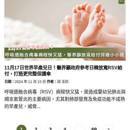
11月17日世界早產兒日！醫界籲政府參考日韓放寬RSV給
付，打造更完整保護傘
日期：
2024 年 11 月 15 日
作者：
邱 玉珍
呼吸道融合病毒（RSV）病程快又猛，是造成嬰幼兒肺炎與
細支氣管炎的主要病因，尤其對肺部發育及免疫功能不成熟
的早產兒，威脅...
1
2
3
4
...
69