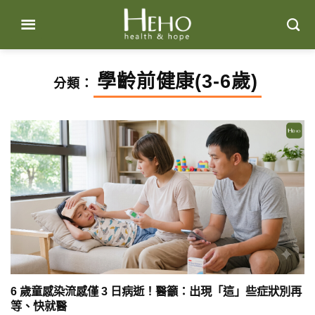
Skip
to
content
學齡前健康(3-6歲)
分類：
6 歲童感染流感僅 3 日病逝！醫籲：出現「這」些症狀別再
等、快就醫