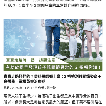
計發現，1 歲半至 3 歲間兒童的異常轉介率逾 26％...
寶寶走路怪怪的？骨科醫師鄭士豪：2 招檢測髖關節發育不
良徵兆，掌握黃金治療期
日期：
2025 年 11 月 17 日
作者：
劉 一璇
現代人孩子生得少，每個孩子出生都是家中最珍貴的寶貝，
所以，健康長大是每位家長最大的願望，但千萬不要忽略在