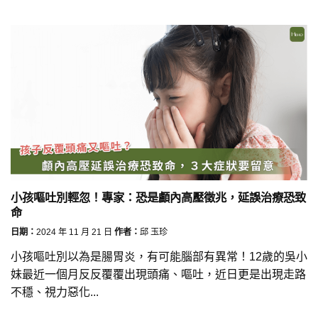
小孩嘔吐別輕忽！專家：恐是顱內高壓徵兆，延誤治療恐致
命
日期：
2024 年 11 月 21 日
作者：
邱 玉珍
小孩嘔吐別以為是腸胃炎，有可能腦部有異常！12歲的吳小
妹最近一個月反反覆覆出現頭痛、嘔吐，近日更是出現走路
不穩、視力惡化...