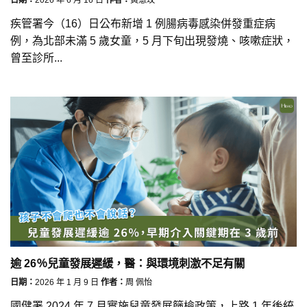
疾管署今（16）日公布新增 1 例腸病毒感染併發重症病
例，為北部未滿 5 歲女童，5 月下旬出現發燒、咳嗽症狀，
曾至診所...
逾 26％兒童發展遲緩，醫：與環境刺激不足有關
日期：
2026 年 1 月 9 日
作者：
周 佩怡
國健署 2024 年 7 月實施兒童發展篩檢政策，上路 1 年後統