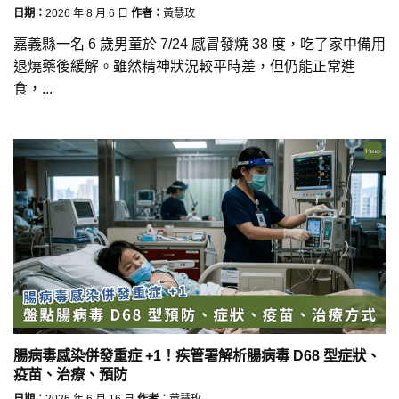
日期：
2026 年 8 月 6 日
作者：
黃慧玫
嘉義縣一名 6 歲男童於 7/24 感冒發燒 38 度，吃了家中備用
退燒藥後緩解。雖然精神狀況較平時差，但仍能正常進
食，...
腸病毒感染併發重症 +1！疾管署解析腸病毒 D68 型症狀、
疫苗、治療、預防
日期：
2026 年 6 月 16 日
作者：
黃慧玫