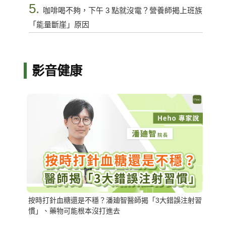
5.
咖啡喝不夠，下午 3 點就沒電？營養師揭上班族
「能量斷崖」原因
影音健康
按時打針血糖還是不穩？潘廸智醫師揭「3大錯誤注射習
慣」、藥物可能根本沒打進去