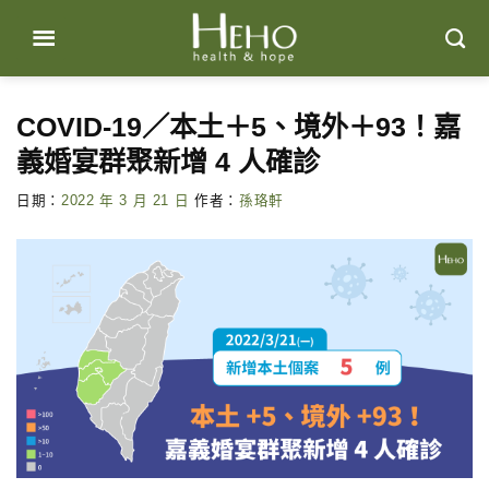
Skip
to
content
COVID-19／本土＋5、境外＋93！嘉
義婚宴群聚新增 4 人確診
日期：
2022 年 3 月 21 日
作者：
孫珞軒