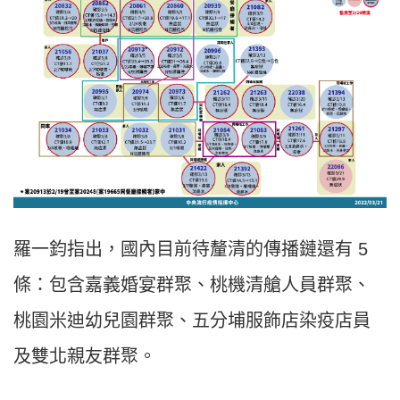
羅一鈞指出，國內目前待釐清的傳播鏈還有 5
條：包含嘉義婚宴群聚、桃機清艙人員群聚、
桃園米迪幼兒園群聚、五分埔服飾店染疫店員
及雙北親友群聚。