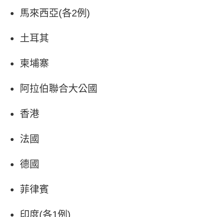
馬來西亞(各2例)
土耳其
柬埔寨
阿拉伯聯合大公國
香港
法國
德國
菲律賓
印度(各1例)