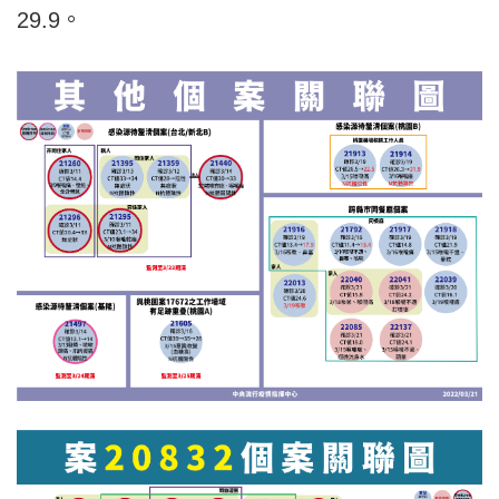
29.9。