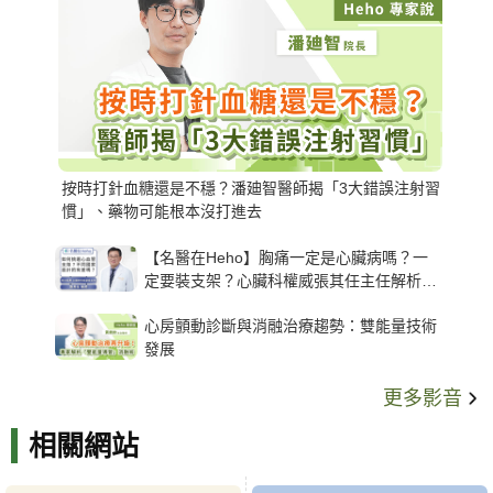
按時打針血糖還是不穩？潘廸智醫師揭「3大錯誤注射習
慣」、藥物可能根本沒打進去
【名醫在Heho】胸痛一定是心臟病嗎？一
定要裝支架？心臟科權威張其任主任解析支
架種類、風險與選擇關鍵
心房顫動診斷與消融治療趨勢：雙能量技術
發展
更多影音
相關網站