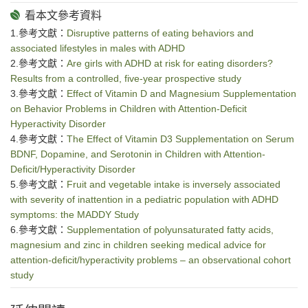
1.參考文獻：
Disruptive patterns of eating behaviors and
associated lifestyles in males with ADHD
2.參考文獻：
Are girls with ADHD at risk for eating disorders?
Results from a controlled, five-year prospective study
3.參考文獻：
Effect of Vitamin D and Magnesium Supplementation
on Behavior Problems in Children with Attention-Deficit
Hyperactivity Disorder
4.參考文獻：
The Effect of Vitamin D3 Supplementation on Serum
BDNF, Dopamine, and Serotonin in Children with Attention-
Deficit/Hyperactivity Disorder
5.參考文獻：
Fruit and vegetable intake is inversely associated
with severity of inattention in a pediatric population with ADHD
symptoms: the MADDY Study
6.參考文獻：
Supplementation of polyunsaturated fatty acids,
magnesium and zinc in children seeking medical advice for
attention-deficit/hyperactivity problems – an observational cohort
study