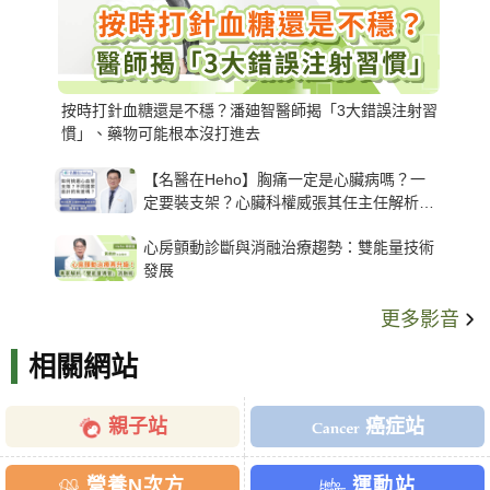
按時打針血糖還是不穩？潘廸智醫師揭「3大錯誤注射習
慣」、藥物可能根本沒打進去
【名醫在Heho】胸痛一定是心臟病嗎？一
定要裝支架？心臟科權威張其任主任解析支
架種類、風險與選擇關鍵
心房顫動診斷與消融治療趨勢：雙能量技術
發展
更多影音
相關網站
親子站
癌症站
營養N次方
運動站