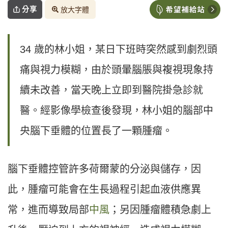
分享
放大字體
34 歲的林小姐，某日下班時突然感到劇烈頭
痛與視力模糊，由於頭暈腦脹與複視現象持
續未改善，當天晚上立即到醫院掛急診就
醫。經影像學檢查後發現，林小姐的腦部中
央腦下垂體的位置長了一顆腫瘤。
腦下垂體控管許多荷爾蒙的分泌與儲存，因
此，腫瘤可能會在生長過程引起血液供應異
常，進而導致局部
中風
；另因腫瘤體積急劇上