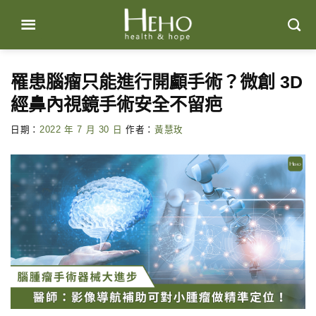
Skip
to
content
罹患腦瘤只能進行開顱手術？微創 3D
經鼻內視鏡手術安全不留疤
日期：
2022 年 7 月 30 日
作者：
黃慧玫