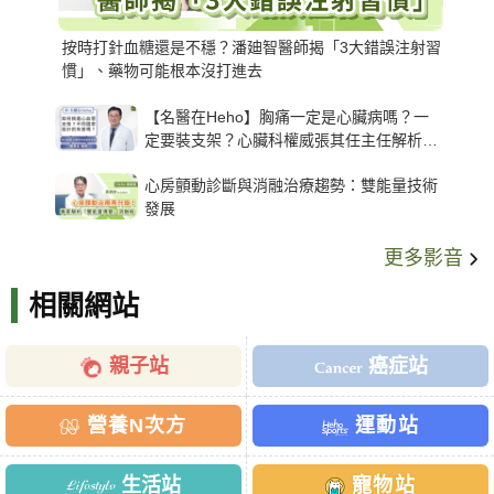
按時打針血糖還是不穩？潘廸智醫師揭「3大錯誤注射習
慣」、藥物可能根本沒打進去
【名醫在Heho】胸痛一定是心臟病嗎？一
定要裝支架？心臟科權威張其任主任解析支
架種類、風險與選擇關鍵
心房顫動診斷與消融治療趨勢：雙能量技術
發展
更多影音
相關網站
親子站
癌症站
營養N次方
運動站
生活站
寵物站