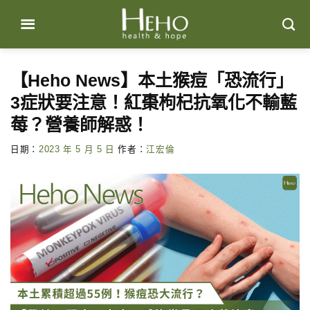
Skip
to
content
【Heho News】本土猴痘「恐流行」
3症狀要注意！紅棗枸杞抗氧化不輸藍
莓？營養師解惑！
日期：
2023 年 5 月 5 日
作者：
江宏倫