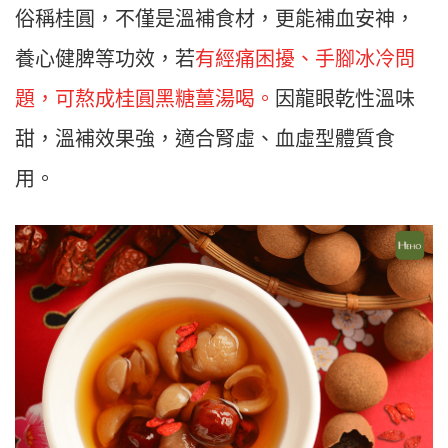
俗稱桂圓，不僅是溫補食材，更能補血安神，
養心健脾等功效，若
有經痛困擾、手腳冰冷問
題，可熬成桂圓黑糖薑湯喝。
因龍眼乾性溫味
甜，溫補效果強，適合腎虛、血虛型體質食
用。