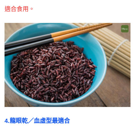
適合食用。
4.
龍眼乾／
血虛型最適合