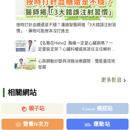
按時打針血糖還是不穩？潘廸智醫師揭「3大錯誤注射習
慣」、藥物可能根本沒打進去
【名醫在Heho】胸痛一定是心臟病嗎？一
定要裝支架？心臟科權威張其任主任解析支
架種類、風險與選擇關鍵
心房顫動診斷與消融治療趨勢：雙能量技術
發展
更多影音
相關網站
親子站
癌症站
營養N次方
運動站