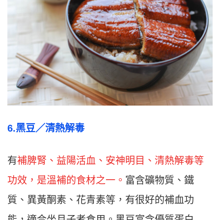
6.
黑豆／
清熱解毒
有
補脾腎、益陽活血、安神明目、清熱解毒等
功效，是溫補的食材之一。
富含礦物質、鐵
質、異黃酮素、花青素等，有很好的補血功
能，適合坐月子者食用。黑豆富含優質蛋白