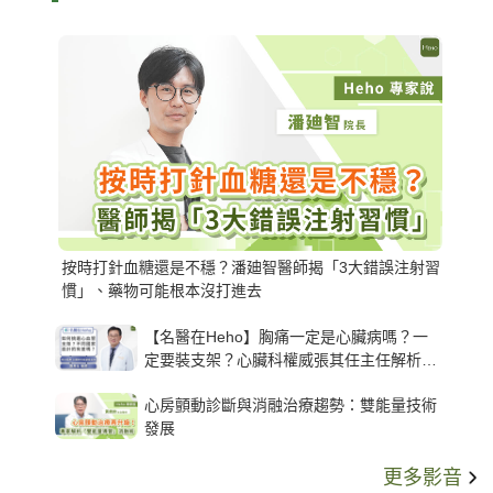
按時打針血糖還是不穩？潘廸智醫師揭「3大錯誤注射習
慣」、藥物可能根本沒打進去
【名醫在Heho】胸痛一定是心臟病嗎？一
定要裝支架？心臟科權威張其任主任解析支
架種類、風險與選擇關鍵
心房顫動診斷與消融治療趨勢：雙能量技術
發展
更多影音