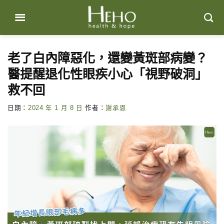
Skip
to
content
老了白內障惡化，還變黃斑部病變？
醫提醒退化性眼疾小心「視野破洞」
救不回
日期：
2024 年 1 月 8 日
作者：
謝承恩