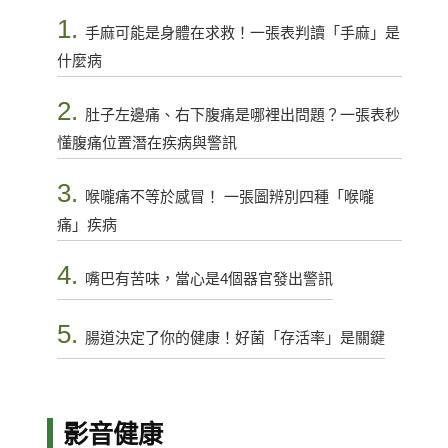
1.
手麻可能是身體在求救！一張表判讀「手麻」是
什麼病
2.
肚子左邊痛、右下腹痛是哪裡出問題？一張表秒
懂腹痛位置潛在疾病與警訊
3.
喉嚨痛不等於感冒！ 一張圖辨別四種「喉嚨
痛」疾病
4.
嘴巴有苦味，當心是4個器官發出警訊
5.
腸道決定了你的健康！好菌「存活率」是關鍵
影音健康