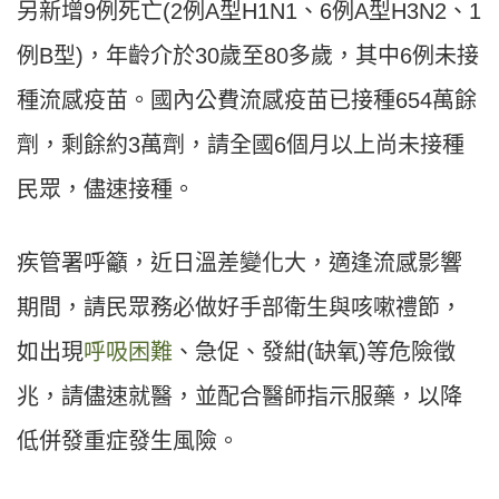
另新增9例死亡(2例A型H1N1、6例A型H3N2、1
例B型)，年齡介於30歲至80多歲，其中6例未接
種流感疫苗。國內公費流感疫苗已接種654萬餘
劑，剩餘約3萬劑，請全國6個月以上尚未接種
民眾，儘速接種。
疾管署呼籲，近日溫差變化大，適逢流感影響
期間，請民眾務必做好手部衛生與咳嗽禮節，
如出現
呼吸困難
、急促、發紺(缺氧)等危險徵
兆，請儘速就醫，並配合醫師指示服藥，以降
低併發重症發生風險。