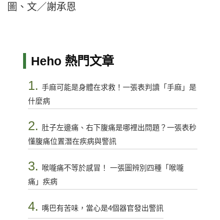
圖、文／謝承恩
Heho 熱門文章
1.
手麻可能是身體在求救！一張表判讀「手麻」是
什麼病
2.
肚子左邊痛、右下腹痛是哪裡出問題？一張表秒
懂腹痛位置潛在疾病與警訊
3.
喉嚨痛不等於感冒！ 一張圖辨別四種「喉嚨
痛」疾病
4.
嘴巴有苦味，當心是4個器官發出警訊