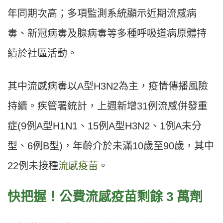
年同期次高；多項監測系統顯示近期流感病
毒、新冠病毒及腺病毒等多種呼吸道病原體持
續於社區活動。
其中流感病毒以A型H3N2為主，疫情傳播風險
持續。疾管署統計，上週新增31例流感併發重
症(9例A型H1N1、15例A型H3N2、1例A未分
型、6例B型)，年齡介於未滿10歲至90歲，其中
22例未接種
流感疫苗
。
快把握！公費流感疫苗剩餘 3 萬劑