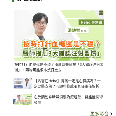
按時打針血糖還是不穩？潘廸智醫師揭「3大錯誤注射習
慣」、藥物可能根本沒打進去
【名醫在Heho】胸痛一定是心臟病嗎？一
定要裝支架？心臟科權威張其任主任解析支
架種類、風險與選擇關鍵
心房顫動診斷與消融治療趨勢：雙能量技術
發展
更多影音