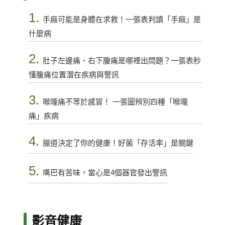
1.
手麻可能是身體在求救！一張表判讀「手麻」是
什麼病
2.
肚子左邊痛、右下腹痛是哪裡出問題？一張表秒
懂腹痛位置潛在疾病與警訊
3.
喉嚨痛不等於感冒！ 一張圖辨別四種「喉嚨
痛」疾病
4.
腸道決定了你的健康！好菌「存活率」是關鍵
5.
嘴巴有苦味，當心是4個器官發出警訊
影音健康