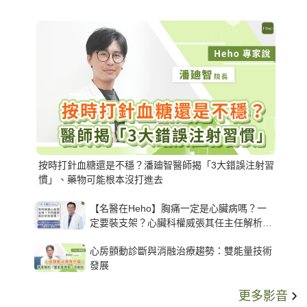
按時打針血糖還是不穩？潘廸智醫師揭「3大錯誤注射習
慣」、藥物可能根本沒打進去
【名醫在Heho】胸痛一定是心臟病嗎？一
定要裝支架？心臟科權威張其任主任解析支
架種類、風險與選擇關鍵
心房顫動診斷與消融治療趨勢：雙能量技術
發展
更多影音