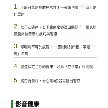
1.
手麻可能是身體在求救！一張表判讀「手麻」是
什麼病
2.
肚子左邊痛、右下腹痛是哪裡出問題？一張表秒
懂腹痛位置潛在疾病與警訊
3.
喉嚨痛不等於感冒！ 一張圖辨別四種「喉嚨
痛」疾病
4.
腸道決定了你的健康！好菌「存活率」是關鍵
5.
嘴巴有苦味，當心是4個器官發出警訊
影音健康