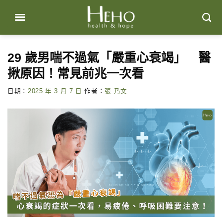
Skip
to
content
29 歲男喘不過氣「嚴重心衰竭」 醫
揪原因！常見前兆一次看
日期：
2025 年 3 月 7 日
作者：
張 乃文