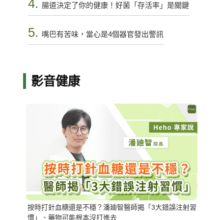
4.
腸道決定了你的健康！好菌「存活率」是關鍵
5.
嘴巴有苦味，當心是4個器官發出警訊
影音健康
按時打針血糖還是不穩？潘廸智醫師揭「3大錯誤注射習
慣」、藥物可能根本沒打進去