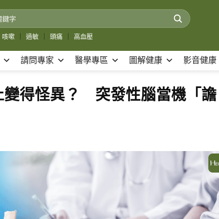
咳嗽
｜
過敏
｜
頭痛
｜
高血壓
請問專家
醫學專區
圖解健康
影音健康
止變得怪異？ 突發性腦當機「譫