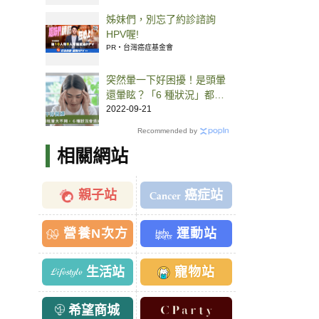
姊妹們，別忘了約診諮詢
HPV喔!
PR・台灣癌症基金會
突然暈一下好困擾！是頭暈
還暈眩？「6 種狀況」都可
能導致暈眩
2022-09-21
Recommended by
相關網站
親子站
癌症站
營養N次方
運動站
生活站
寵物站
希望商城