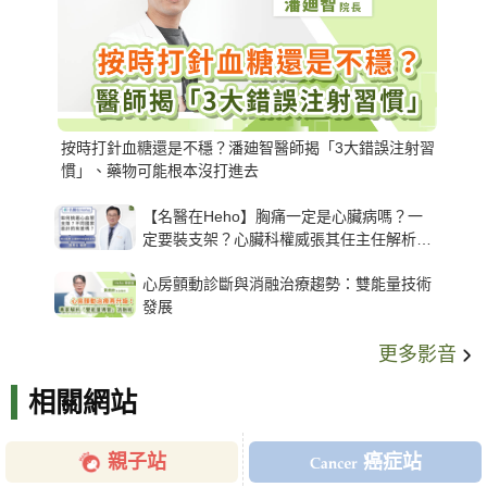
按時打針血糖還是不穩？潘廸智醫師揭「3大錯誤注射習
慣」、藥物可能根本沒打進去
【名醫在Heho】胸痛一定是心臟病嗎？一
定要裝支架？心臟科權威張其任主任解析支
架種類、風險與選擇關鍵
心房顫動診斷與消融治療趨勢：雙能量技術
發展
更多影音
相關網站
親子站
癌症站