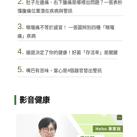
2.
肚子左邊痛、右下腹痛是哪裡出問題？一張表秒
懂腹痛位置潛在疾病與警訊
3.
喉嚨痛不等於感冒！ 一張圖辨別四種「喉嚨
痛」疾病
4.
腸道決定了你的健康！好菌「存活率」是關鍵
5.
嘴巴有苦味，當心是4個器官發出警訊
影音健康