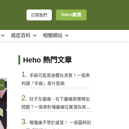
Heho嚴選
訂閱我們
癌症百科
相關網站
Heho 熱門文章
1.
手麻可能是身體在求救！一張表
判讀「手麻」是什麼病
2.
肚子左邊痛、右下腹痛是哪裡出
問題？一張表秒懂腹痛位置潛在疾病
與警訊
3.
喉嚨痛不等於感冒！ 一張圖辨別