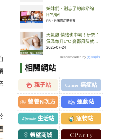
姊妹們，別忘了約診諮詢
HPV喔!
PR・台灣癌症基金會
天氣熱 情緒也中暑！研究：
氣溫每升1°C 憂鬱風險就升
7%
2025-07-24
Recommended by
伯
相關網站
領
充
親子站
癌症站
營養N次方
運動站
於
生活站
寵物站
遭
希望商城