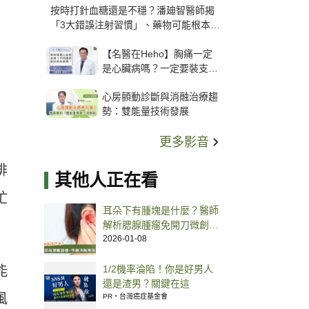
按時打針血糖還是不穩？潘廸智醫師揭
「3大錯誤注射習慣」、藥物可能根本沒
打進去
【名醫在Heho】胸痛一定
是心臟病嗎？一定要裝支
架？心臟科權威張其任主任
心房顫動診斷與消融治療趨
解析支架種類、風險與選擇
勢：雙能量技術發展
關鍵
更多影音
排
其他人正在看
忙
耳朵下有腫塊是什麼？醫師
解析腮腺腫瘤免開刀微創消
融的新選擇
2026-01-08
能
1/2機率淪陷！你是好男人
還是渣男？關鍵在這
風
PR・台灣癌症基金會