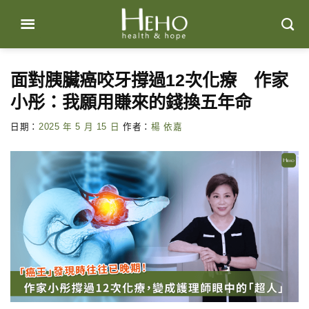
Skip
to
content
面對胰臟癌咬牙撐過12次化療 作家
小彤：我願用賺來的錢換五年命
日期：
2025 年 5 月 15 日
作者：
楊 依嘉