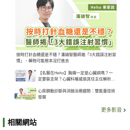
按時打針血糖還是不穩？潘廸智醫師揭「3大錯誤注射習
慣」、藥物可能根本沒打進去
【名醫在Heho】胸痛一定是心臟病嗎？一
定要裝支架？心臟科權威張其任主任解析支
架種類、風險與選擇關鍵
心房顫動診斷與消融治療趨勢：雙能量技術
發展
更多影音
相關網站