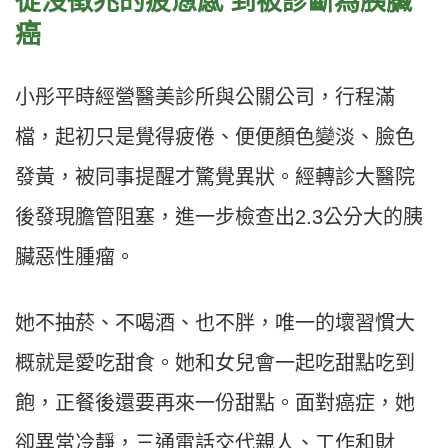
從沒徵兆的疲憊感 到被診斷為胰臟
癌
小彤平時經營醫美診所與公關公司，行程滿
檔，起初只是覺得疲倦、便便顏色變淡、臉色
發黃，被同事提醒才驚覺異狀。經轉診大醫院
後發現膽管阻塞，進一步檢查出2.3公分大的胰
臟惡性腫瘤。
她不抽菸、不喝酒、也不胖，唯一的壞習慣大
概就是愛吃甜食。她和女兒會一起吃甜點吃到
飽，正餐後還要再來一份甜點。面對癌症，她
卻異常冷靜，三通電話交代親人、工作和財