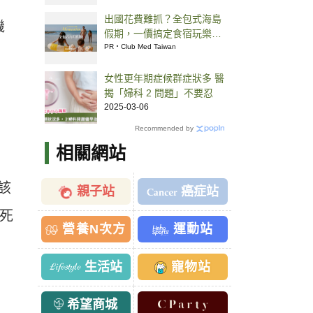
出國花費難抓？全包式海島
機
假期，一價搞定食宿玩樂，
省錢更省心！
PR・Club Med Taiwan
女性更年期症候群症狀多 醫
揭「婦科 2 問題」不要忍
2025-03-06
Recommended by
相關網站
該
親子站
癌症站
案死
營養N次方
運動站
生活站
寵物站
希望商城