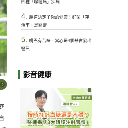
四種「喉嚨痛」疾病
4.
腸道決定了你的健康！好菌「存
活率」是關鍵
5.
嘴巴有苦味，當心是4個器官發出
警訊
影音健康
庭
自