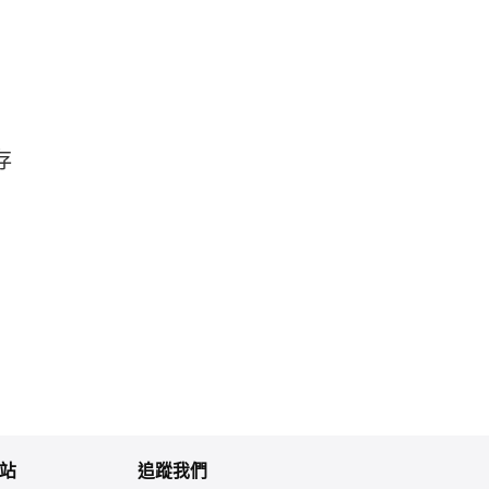
存
站
追蹤我們