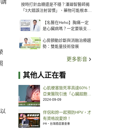
申請
按時打針血糖還是不穩？潘廸智醫師揭
「3大錯誤注射習慣」、藥物可能根本沒
打進去
【名醫在Heho】胸痛一定
是心臟病嗎？一定要裝支
架？心臟科權威張其任主任
心房顫動診斷與消融治療趨
解析支架種類、風險與選擇
勢：雙能量技術發展
關鍵
榮
更多影音
照
其他人正在看
心肌梗塞致死率高達60%！
亞東醫院引進「心臟超飽和
氧治療」 降低心衰及死亡風
2024-09-09
險
）以
伴侶和妳一起預防HPV，才
有資格說愛妳！
PR・台灣癌症基金會