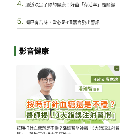
4.
腸道決定了你的健康！好菌「存活率」是關鍵
5.
嘴巴有苦味，當心是4個器官發出警訊
影音健康
按時打針血糖還是不穩？潘廸智醫師揭「3大錯誤注射習