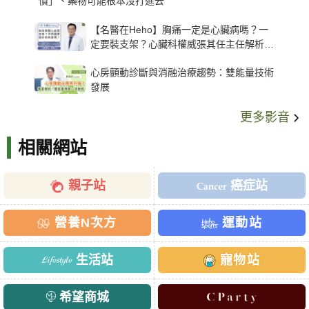
慣」、藥物可能根本沒打進去
【名醫在Heho】胸痛一定是心臟病嗎？一
定要裝支架？心臟科權威張其任主任解析支
架種類、風險與選擇關鍵
心房顫動診斷與消融治療趨勢：雙能量技術
發展
更多影音
相關網站
親子站
癌症站
營養N次方
運動站
生活站
寵物站
希望商城