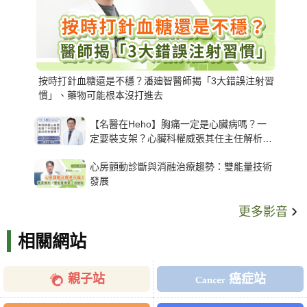
按時打針血糖還是不穩？潘廸智醫師揭「3大錯誤注射習
慣」、藥物可能根本沒打進去
【名醫在Heho】胸痛一定是心臟病嗎？一
定要裝支架？心臟科權威張其任主任解析支
架種類、風險與選擇關鍵
心房顫動診斷與消融治療趨勢：雙能量技術
發展
更多影音
相關網站
親子站
癌症站