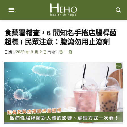
Skip
to
content
食藥署稽查，6 間知名手搖店腸桿菌
超標 ! 民眾注意：腹瀉勿用止瀉劑
日期：
2025 年 9 月 2 日
作者：
劉 一璇