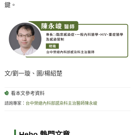
鍵。
文/劉一璇、圖/楊紹楚
諮詢專家：
台中榮總內科部感染科主治醫師陳永峻
Heho 熱門文章