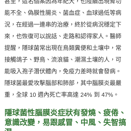
甚至，這名個案因為年紀大，也陸續出現腎功
能不全、偽膜性腸炎、菌血症、血球過低等病
況，在經過一連串的治療，終於從病況穩定下
來，也恢復可以說話、走路和認得家人。醫師
提醒，隱球菌常出現在鳥類糞便和土壤中，常
接觸鴿子、野鳥、流浪貓、潮濕土壤的人，可
能吸入孢子潛伏體內，免疫力差時就會發病。
隱球菌最愛攻擊腦部和肺部，其中腦膜炎最嚴
重，全球 10 週內死亡率高達 24% 到 47%。
隱球菌性腦膜炎症狀有發燒、疲倦、
意識改變，易跟感冒、中風、失智搞