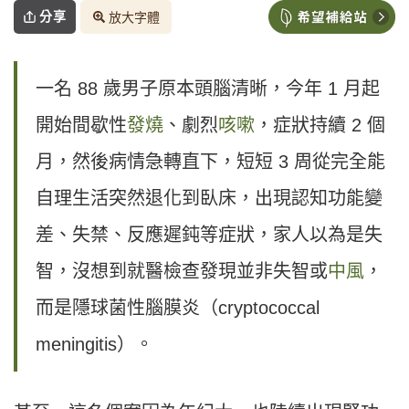
分享
放大字體
一名 88 歲男子原本頭腦清晰，今年 1 月起
開始間歇性
發燒
、劇烈
咳嗽
，症狀持續 2 個
月，然後病情急轉直下，短短 3 周從完全能
自理生活突然退化到臥床，出現認知功能變
差、失禁、反應遲鈍等症狀，家人以為是失
智，沒想到就醫檢查發現並非失智或
中風
，
而是隱球菌性腦膜炎（cryptococcal
meningitis）。