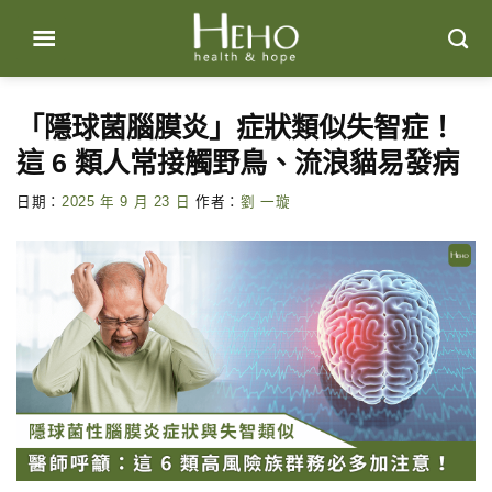
Skip
to
content
「隱球菌腦膜炎」症狀類似失智症！
這 6 類人常接觸野鳥、流浪貓易發病
日期：
2025 年 9 月 23 日
作者：
劉 一璇