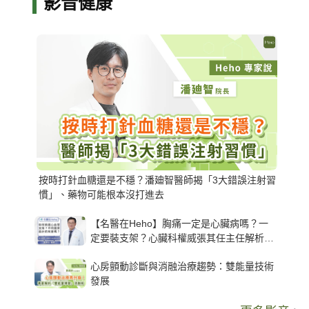
影音健康
按時打針血糖還是不穩？潘廸智醫師揭「3大錯誤注射習
慣」、藥物可能根本沒打進去
【名醫在Heho】胸痛一定是心臟病嗎？一
定要裝支架？心臟科權威張其任主任解析支
架種類、風險與選擇關鍵
心房顫動診斷與消融治療趨勢：雙能量技術
發展