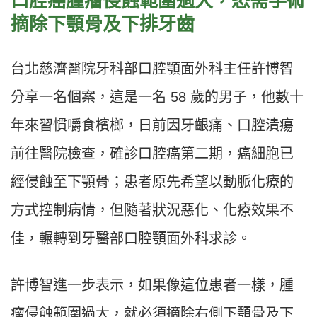
口腔癌腫瘤侵蝕範圍過大，恐需手術
摘除下顎骨及下排牙齒
台北慈濟醫院牙科部口腔顎面外科主任許博智
分享一名個案，這是一名 58 歲的男子，他數十
年來習慣嚼食檳榔，日前因牙齦痛、口腔潰瘍
前往醫院檢查，確診口腔癌第二期，癌細胞已
經侵蝕至下顎骨；患者原先希望以動脈化療的
方式控制病情，但隨著狀況惡化、化療效果不
佳，輾轉到牙醫部口腔顎面外科求診。
許博智進一步表示，如果像這位患者一樣，腫
瘤侵蝕範圍過大，就必須摘除右側下顎骨及下