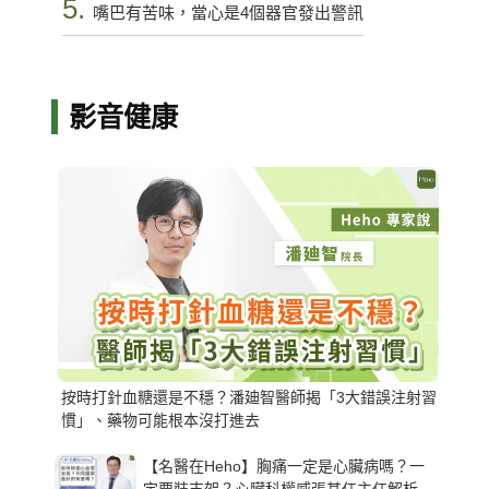
5.
嘴巴有苦味，當心是4個器官發出警訊
影音健康
按時打針血糖還是不穩？潘廸智醫師揭「3大錯誤注射習
慣」、藥物可能根本沒打進去
【名醫在Heho】胸痛一定是心臟病嗎？一