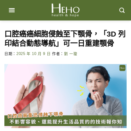
Skip
to
content
口腔癌癌細胞侵蝕至下顎骨，「3D 列
印結合動態導航」可一日重建顎骨
日期：
2025 年 10 月 9 日
作者：
劉 一璇