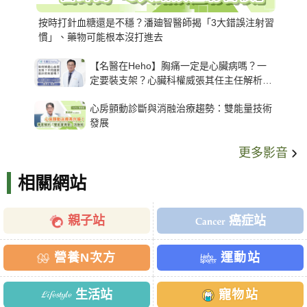
按時打針血糖還是不穩？潘廸智醫師揭「3大錯誤注射習
慣」、藥物可能根本沒打進去
【名醫在Heho】胸痛一定是心臟病嗎？一
定要裝支架？心臟科權威張其任主任解析支
架種類、風險與選擇關鍵
心房顫動診斷與消融治療趨勢：雙能量技術
發展
更多影音
相關網站
親子站
癌症站
營養N次方
運動站
生活站
寵物站