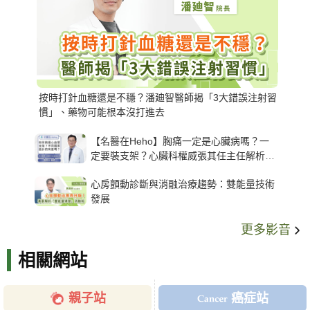
按時打針血糖還是不穩？潘廸智醫師揭「3大錯誤注射習
慣」、藥物可能根本沒打進去
【名醫在Heho】胸痛一定是心臟病嗎？一
定要裝支架？心臟科權威張其任主任解析支
架種類、風險與選擇關鍵
心房顫動診斷與消融治療趨勢：雙能量技術
發展
更多影音
相關網站
親子站
癌症站