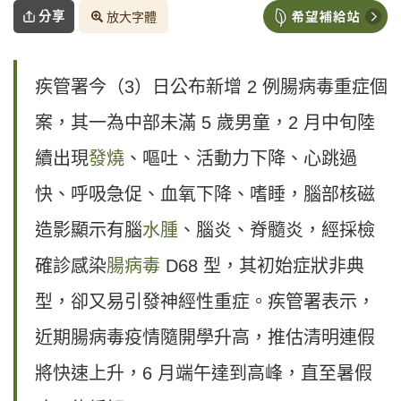
分享
放大字體
疾管署今（3）日公布新增 2 例腸病毒重症個
案，其一為中部未滿 5 歲男童，2 月中旬陸
續出現
發燒
、嘔吐、活動力下降、心跳過
快、呼吸急促、血氧下降、嗜睡，腦部核磁
造影顯示有腦
水腫
、腦炎、脊髓炎，經採檢
確診感染
腸病毒
D68 型，其初始症狀非典
型，卻又易引發神經性重症。疾管署表示，
近期腸病毒疫情隨開學升高，推估清明連假
將快速上升，6 月端午達到高峰，直至暑假