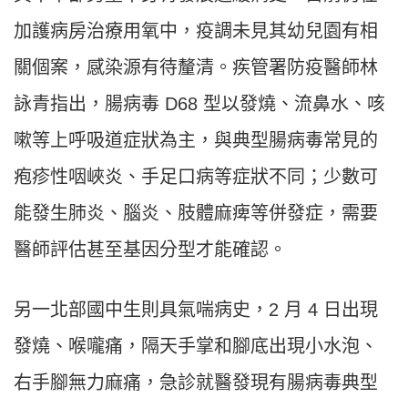
加護病房治療用氧中，疫調未見其幼兒園有相
關個案，感染源有待釐清。疾管署防疫醫師林
詠青指出，腸病毒 D68 型以發燒、流鼻水、咳
嗽等上呼吸道症狀為主，與典型腸病毒常見的
疱疹性咽峽炎、手足口病等症狀不同；少數可
能發生肺炎、腦炎、肢體麻痺等併發症，需要
醫師評估甚至基因分型才能確認。
另一北部國中生則具氣喘病史，2 月 4 日出現
發燒、喉嚨痛，隔天手掌和腳底出現小水泡、
右手腳無力麻痛，急診就醫發現有腸病毒典型