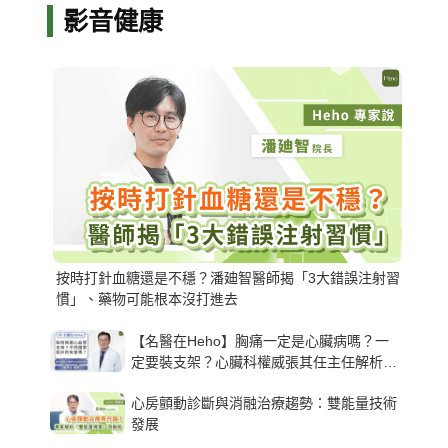
影音健康
按時打針血糖還是不穩？潘廸智醫師揭「3大錯誤注射習
慣」、藥物可能根本沒打進去
【名醫在Heho】胸痛一定是心臟病嗎？一
定要裝支架？心臟科權威張其任主任解析支
架種類、風險與選擇關鍵
心房顫動診斷與消融治療趨勢：雙能量技術
發展