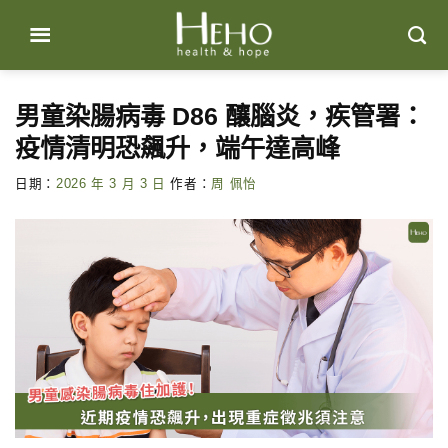
Skip
to
content
男童染腸病毒 D86 釀腦炎，疾管署：
疫情清明恐飆升，端午達高峰
日期：
2026 年 3 月 3 日
作者：
周 佩怡