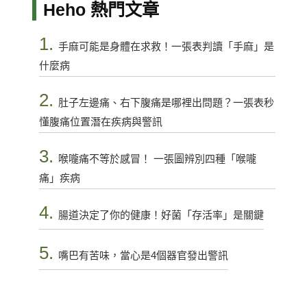
Heho 熱門文章
1.
手麻可能是身體在求救！一張表判讀「手麻」是
什麼病
2.
肚子左邊痛、右下腹痛是哪裡出問題？一張表秒
懂腹痛位置潛在疾病與警訊
3.
喉嚨痛不等於感冒！ 一張圖辨別四種「喉嚨
痛」疾病
4.
腸道決定了你的健康！好菌「存活率」是關鍵
5.
嘴巴有苦味，當心是4個器官發出警訊