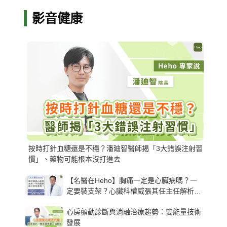
影音健康
按時打針血糖還是不穩？潘廸智醫師揭「3大錯誤注射習
慣」、藥物可能根本沒打進去
【名醫在Heho】胸痛一定是心臟病嗎？一
定要裝支架？心臟科權威張其任主任解析支
架種類、風險與選擇關鍵
心房顫動診斷與消融治療趨勢：雙能量技術
發展