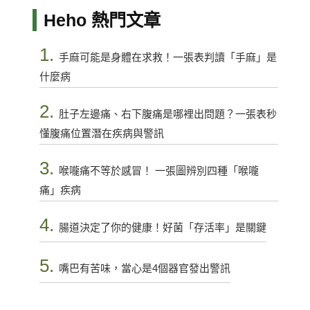
Heho 熱門文章
1.
手麻可能是身體在求救！一張表判讀「手麻」是
什麼病
2.
肚子左邊痛、右下腹痛是哪裡出問題？一張表秒
懂腹痛位置潛在疾病與警訊
3.
喉嚨痛不等於感冒！ 一張圖辨別四種「喉嚨
痛」疾病
4.
腸道決定了你的健康！好菌「存活率」是關鍵
5.
嘴巴有苦味，當心是4個器官發出警訊