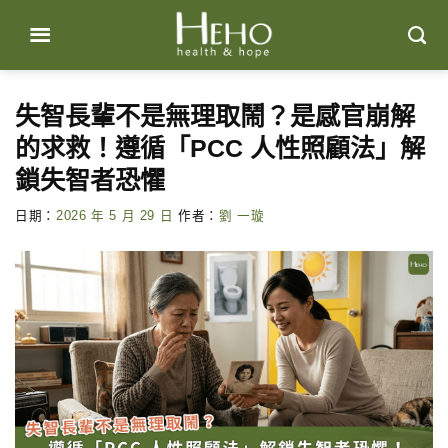
Skip
to
content
失智長輩不是無理取鬧？是感官崩解
的求救！遵循「PCC 人性照顧法」解
鎖失智者恐懼
日期：
2026 年 5 月 29 日
作者：
劉 一璇