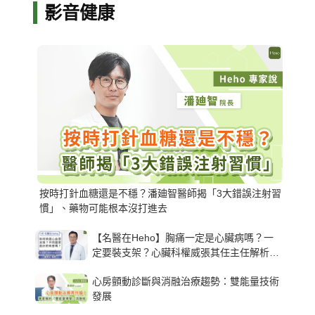
影音健康
按時打針血糖還是不穩？潘廸智醫師揭「3大錯誤注射習
慣」、藥物可能根本沒打進去
【名醫在Heho】胸痛一定是心臟病嗎？一
定要裝支架？心臟科權威張其任主任解析支
架種類、風險與選擇關鍵
心房顫動診斷與消融治療趨勢：雙能量技術
發展