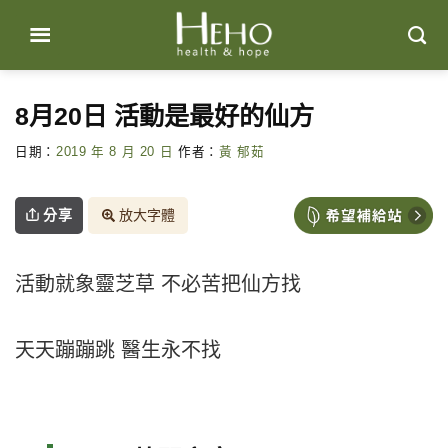
Skip
to
content
8月20日 活動是最好的仙方
日期：
2019 年 8 月 20 日
作者：
黃 郁茹
分享
放大字體
活動就象靈芝草 不必苦把仙方找
天天蹦蹦跳 醫生永不找