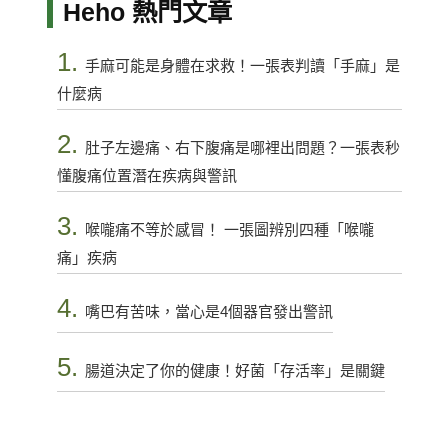
Heho 熱門文章
1.
手麻可能是身體在求救！一張表判讀「手麻」是
什麼病
2.
肚子左邊痛、右下腹痛是哪裡出問題？一張表秒
懂腹痛位置潛在疾病與警訊
3.
喉嚨痛不等於感冒！ 一張圖辨別四種「喉嚨
痛」疾病
4.
嘴巴有苦味，當心是4個器官發出警訊
5.
腸道決定了你的健康！好菌「存活率」是關鍵