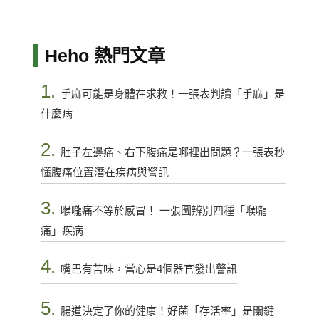
Heho 熱門文章
1.
手麻可能是身體在求救！一張表判讀「手麻」是
什麼病
2.
肚子左邊痛、右下腹痛是哪裡出問題？一張表秒
懂腹痛位置潛在疾病與警訊
3.
喉嚨痛不等於感冒！ 一張圖辨別四種「喉嚨
痛」疾病
4.
嘴巴有苦味，當心是4個器官發出警訊
5.
腸道決定了你的健康！好菌「存活率」是關鍵