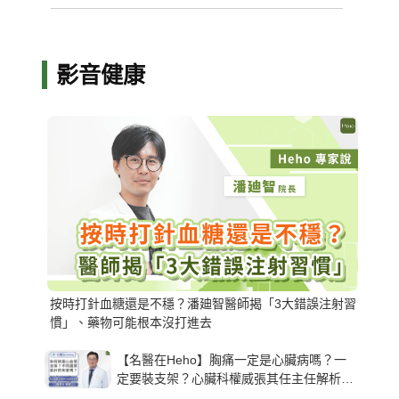
影音健康
按時打針血糖還是不穩？潘廸智醫師揭「3大錯誤注射習
慣」、藥物可能根本沒打進去
【名醫在Heho】胸痛一定是心臟病嗎？一
定要裝支架？心臟科權威張其任主任解析支
架種類、風險與選擇關鍵