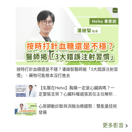
按時打針血糖還是不穩？潘廸智醫師揭「3大錯誤注射習
慣」、藥物可能根本沒打進去
【名醫在Heho】胸痛一定是心臟病嗎？一
定要裝支架？心臟科權威張其任主任解析支
架種類、風險與選擇關鍵
心房顫動診斷與消融治療趨勢：雙能量技術
發展
更多影音