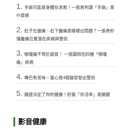
1.
手麻可能是身體在求救！一張表判讀「手麻」是
什麼病
2.
肚子左邊痛、右下腹痛是哪裡出問題？一張表秒
懂腹痛位置潛在疾病與警訊
3.
喉嚨痛不等於感冒！ 一張圖辨別四種「喉嚨
痛」疾病
4.
嘴巴有苦味，當心是4個器官發出警訊
5.
腸道決定了你的健康！好菌「存活率」是關鍵
影音健康