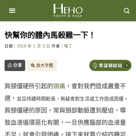
Skip
to
content
快幫你的體內馬殺雞一下！
日期：
2018 年 1 月 3 日
作者：
嘎丁
分享
放大字體
肩頸僵硬所引起的
頭痛
，會對我們造成嚴重不
適，
並且持續時間較長，無疑會對生活或工作造成困擾。
肩頸僵硬的原因，常與頸部動脈遭到壓迫，導
致血液循環惡化有關，一旦供應腦部的血液量
不足，就會引發頭痛。接下來就要介紹四種可