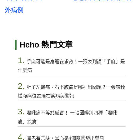
外病例
Heho 熱門文章
1.
手麻可能是身體在求救！一張表判讀「手麻」是
什麼病
2.
肚子左邊痛、右下腹痛是哪裡出問題？一張表秒
懂腹痛位置潛在疾病與警訊
3.
喉嚨痛不等於感冒！ 一張圖辨別四種「喉嚨
痛」疾病
4.
嘴巴有苦味，當心是4個器官發出警訊