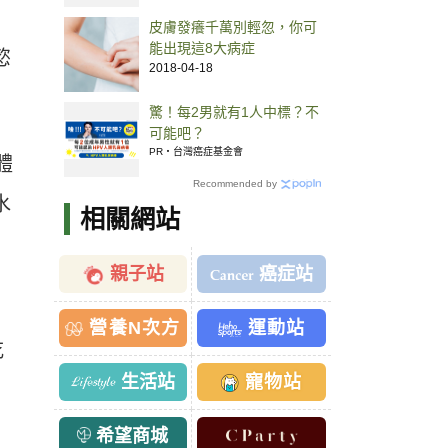
皮膚發癢千萬別輕忽，你可
能出現這8大病症
慾
2018-04-18
驚！每2男就有1人中標？不
可能吧？
PR・台灣癌症基金會
體
Recommended by
水
相關網站
親子站
癌症站
營養N次方
運動站
吃
生活站
寵物站
希望商城