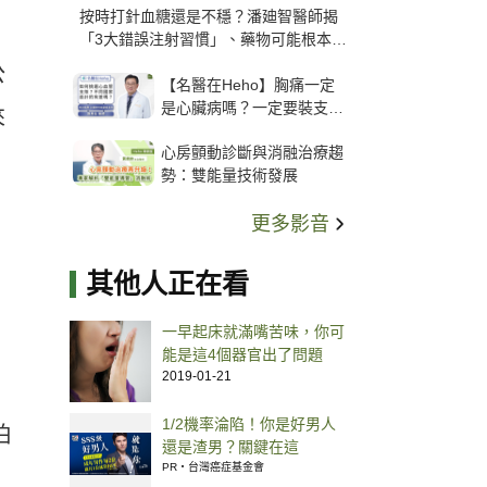
按時打針血糖還是不穩？潘廸智醫師揭
「3大錯誤注射習慣」、藥物可能根本沒
打進去
公
【名醫在Heho】胸痛一定
是心臟病嗎？一定要裝支
來
架？心臟科權威張其任主任
心房顫動診斷與消融治療趨
解析支架種類、風險與選擇
勢：雙能量技術發展
關鍵
更多影音
其他人正在看
一早起床就滿嘴苦味，你可
能是這4個器官出了問題
2019-01-21
1/2機率淪陷！你是好男人
伯
還是渣男？關鍵在這
PR・台灣癌症基金會