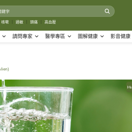
咳嗽
｜
過敏
｜
頭痛
｜
高血壓
請問專家
醫學專區
圖解健康
影音健康
ien)