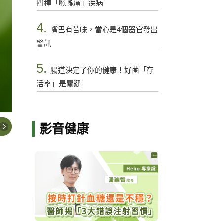
四種「喉嚨痛」疾病
4.
嘴巴有苦味，當心是4個器官發出
警訊
5.
腸道決定了你的健康！好菌「存
活率」是關鍵
影音健康