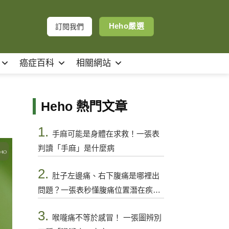
Heho嚴選
訂閱我們
癌症百科
相關網站
Heho 熱門文章
1.
手麻可能是身體在求救！一張表
判讀「手麻」是什麼病
2.
肚子左邊痛、右下腹痛是哪裡出
問題？一張表秒懂腹痛位置潛在疾病
與警訊
3.
喉嚨痛不等於感冒！ 一張圖辨別