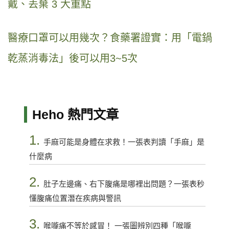
戴、丟棄 3 大重點
醫療口罩可以用幾次？食藥署證實：用「電鍋
乾蒸消毒法」後可以用3~5次
Heho 熱門文章
1.
手麻可能是身體在求救！一張表判讀「手麻」是
什麼病
2.
肚子左邊痛、右下腹痛是哪裡出問題？一張表秒
懂腹痛位置潛在疾病與警訊
3.
喉嚨痛不等於感冒！ 一張圖辨別四種「喉嚨