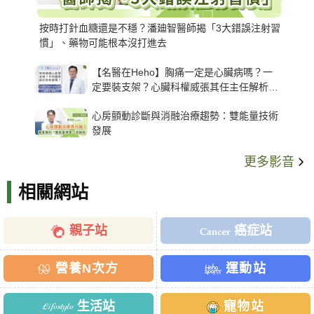
按時打針血糖還是不穩？潘廸智醫師揭「3大錯誤注射習
慣」、藥物可能根本沒打進去
【名醫在Heho】胸痛一定是心臟病嗎？一
定要裝支架？心臟科權威張其任主任解析支
架種類、風險與選擇關鍵
心房顫動診斷與消融治療趨勢：雙能量技術
發展
更多影音
相關網站
親子站
癌症站
營養N次方
運動站
生活站
寵物站