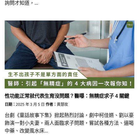
詢問才知道，...
性功能正常就代表生育沒問題？醫曝：無精症求子 4 關鍵
日期：
2025 年 3 月 5 日
作者：
黃慧玫
台劇《童話故事下集》掀起熱烈討論，劇中柯佳嬿、劉以豪
飾演一對小夫妻，兩人面臨求子問題，嘗試各種方法、逼喝
中藥、改變風水床...