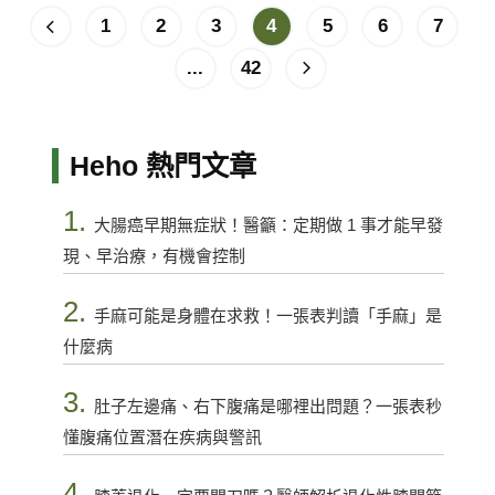
1
2
3
4
5
6
7
...
42
Heho 熱門文章
1.
大腸癌早期無症狀！醫籲：定期做 1 事才能早發
現、早治療，有機會控制
2.
手麻可能是身體在求救！一張表判讀「手麻」是
什麼病
3.
肚子左邊痛、右下腹痛是哪裡出問題？一張表秒
懂腹痛位置潛在疾病與警訊
4.