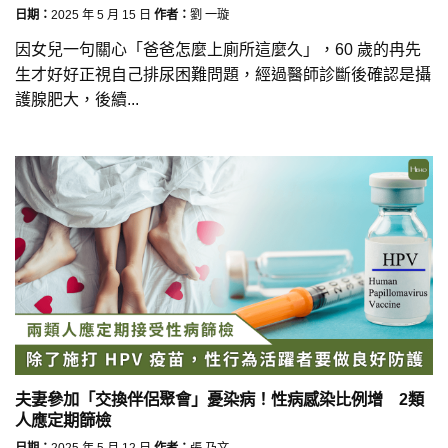
日期：
2025 年 5 月 15 日
作者：
劉 一璇
因女兒一句關心「爸爸怎麼上廁所這麼久」，60 歲的冉先
生才好好正視自己排尿困難問題，經過醫師診斷後確認是攝
護腺肥大，後續...
夫妻參加「交換伴侶聚會」憂染病！性病感染比例增 2類
人應定期篩檢
日期：
2025 年 5 月 12 日
作者：
張 乃文