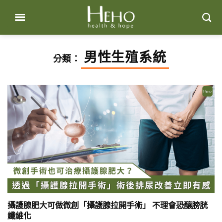
Skip
to
content
男性生殖系統
分類：
攝護腺肥大可做微創「攝護腺拉開手術」 不理會恐釀膀胱
纖維化