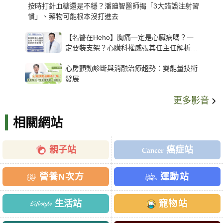
按時打針血糖還是不穩？潘廸智醫師揭「3大錯誤注射習
慣」、藥物可能根本沒打進去
【名醫在Heho】胸痛一定是心臟病嗎？一
定要裝支架？心臟科權威張其任主任解析支
架種類、風險與選擇關鍵
心房顫動診斷與消融治療趨勢：雙能量技術
發展
更多影音
相關網站
親子站
癌症站
營養N次方
運動站
生活站
寵物站