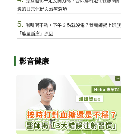
膝蓋退化一定要開刀嗎？醫師解析退化性膝關節
炎的日常保健與治療選項
5.
咖啡喝不夠，下午 3 點就沒電？營養師揭上班族
「能量斷崖」原因
影音健康