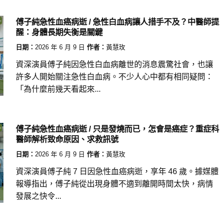
傅子純急性血癌病逝 / 急性白血病讓人措手不及？中醫師提
醒：身體長期失衡是關鍵
日期：
2026 年 6 月 9 日
作者：
黃慧玫
資深演員傅子純因急性白血病離世的消息震驚社會，也讓
許多人開始關注急性白血病。不少人心中都有相同疑問：
「為什麼前幾天看起來...
傅子純急性血癌病逝 / 只是發燒而已，怎會是癌症？重症科
醫師解析致命原因、求救訊號
日期：
2026 年 6 月 9 日
作者：
黃慧玫
資深演員傅子純 7 日因急性血癌病逝，享年 46 歲。據媒體
報導指出，傅子純從出現身體不適到離開時間太快，病情
發展之快令...