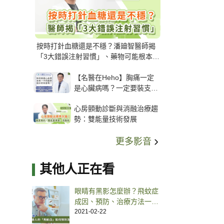
按時打針血糖還是不穩？潘廸智醫師揭
「3大錯誤注射習慣」、藥物可能根本沒
打進去
【名醫在Heho】胸痛一定
是心臟病嗎？一定要裝支
架？心臟科權威張其任主任
心房顫動診斷與消融治療趨
解析支架種類、風險與選擇
勢：雙能量技術發展
關鍵
更多影音
其他人正在看
眼睛有黑影怎麼辦？飛蚊症
成因、預防、治療方法一次
看
2021-02-22