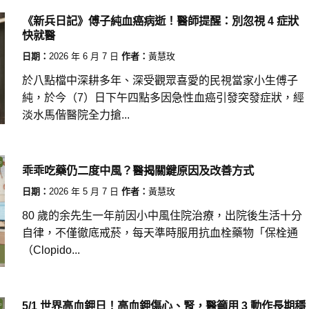
《新兵日記》傅子純血癌病逝！醫師提醒：別忽視 4 症狀
快就醫
日期：
2026 年 6 月 7 日
作者：
黃慧玫
於八點檔中深耕多年、深受觀眾喜愛的民視當家小生傅子
純，於今（7）日下午四點多因急性血癌引發突發症狀，經
淡水馬偕醫院全力搶...
乖乖吃藥仍二度中風？醫揭關鍵原因及改善方式
日期：
2026 年 5 月 7 日
作者：
黃慧玫
80 歲的余先生一年前因小中風住院治療，出院後生活十分
自律，不僅徹底戒菸，每天準時服用抗血栓藥物「保栓通
（Clopido...
5/1 世界高血鉀日！高血鉀傷心、腎，醫籲用 3 動作長期穩