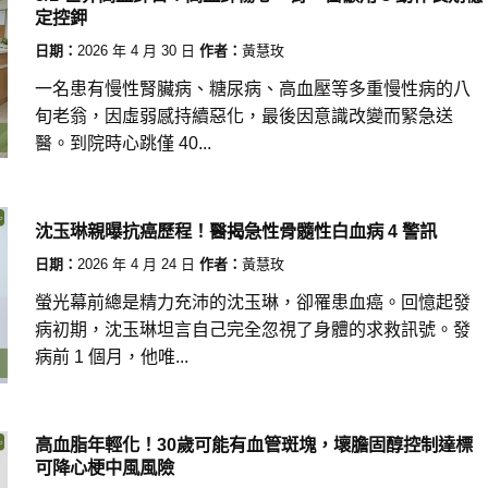
定控鉀
日期：
2026 年 4 月 30 日
作者：
黃慧玫
一名患有慢性腎臟病、糖尿病、高血壓等多重慢性病的八
旬老翁，因虛弱感持續惡化，最後因意識改變而緊急送
醫。到院時心跳僅 40...
沈玉琳親曝抗癌歷程！醫揭急性骨髓性白血病 4 警訊
日期：
2026 年 4 月 24 日
作者：
黃慧玫
螢光幕前總是精力充沛的沈玉琳，卻罹患血癌。回憶起發
病初期，沈玉琳坦言自己完全忽視了身體的求救訊號。發
病前 1 個月，他唯...
高血脂年輕化！30歲可能有血管斑塊，壞膽固醇控制達標
可降心梗中風風險