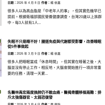
日期：
2026 年 4 月 8 日
作者：
楊 依嘉
很多人以為高血脂是「中老年人的事」，但其實危機早已
提前。根據衛福部國民營養健康調查，台灣20歲以上族群
中，每3人就有1人...
失眠不只是睡不好！腸道免疫與代謝都受影響，改善睡眠
從5件事做起
日期：
2026 年 3 月 9 日
作者：
楊 依嘉
很多人把睡眠當成「休息時間」，但其實在睡著之後，大
腦並沒有停止工作。相反地，大腦會開始進行一項非常重
要的任務，清理一天累...
名醫林禹宏兩度換肺仍不敵血癌，醫揭骨髓移植兩難：排
斥太強傷器官、太弱恐復發
日期：
2026 年 3 月 4 日
作者：
周 佩怡