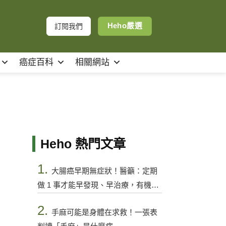
Heho嚴選
訂閱我們
癌症百科
相關網站
Heho 熱門文章
1.
大腸癌早期無症狀！醫籲：定期
做 1 事才能早發現、早治療，有機會
控制
2.
手麻可能是身體在求救！一張表