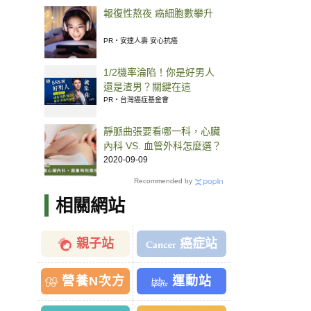
報復性熬夜 癌細胞數攀升
PR・安達人壽 安心抗癌
1/2機率淪陷！你是好男人
還是渣男？關鍵在這
PR・台灣癌症基金會
靜脈曲張要看哪一科，心臟
內科 VS. 血管外科怎麼選？
2020-09-09
Recommended by
相關網站
親子站
癌症站
營養N次方
運動站