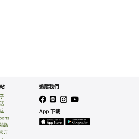
站
追蹤我們
親子
生活
癌症
App 下載
ports
討論版
 次方