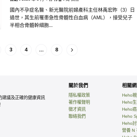
國內不孕症名醫、新光醫院前婦產科主任林禹宏昨（3）日
過世，其生前罹患急性骨髓性白血病（AML），接受兒子
半相合骨髓幹細胞...
3
4
...
8
關於我們
相關網
隱私權政策
Heho
的建議及正確的健康資訊
著作權聲明
Heho
！
徵才資訊
Heho
聯絡我們
Heho S
Heho
營養 N