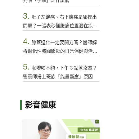
判讀「手麻」是什麼病
3.
肚子左邊痛、右下腹痛是哪裡出
問題？一張表秒懂腹痛位置潛在疾病
與警訊
4.
膝蓋退化一定要開刀嗎？醫師解
析退化性膝關節炎的日常保健與治療
選項
5.
咖啡喝不夠，下午 3 點就沒電？
營養師揭上班族「能量斷崖」原因
影音健康