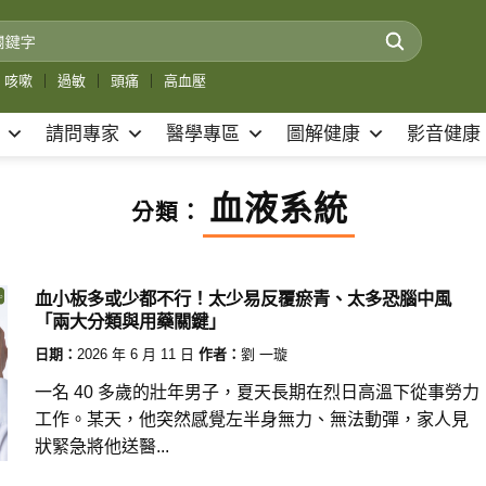
咳嗽
｜
過敏
｜
頭痛
｜
高血壓
請問專家
醫學專區
圖解健康
影音健康
血液系統
分類：
血小板多或少都不行！太少易反覆瘀青、太多恐腦中風
「兩大分類與用藥關鍵」
日期：
2026 年 6 月 11 日
作者：
劉 一璇
一名 40 多歲的壯年男子，夏天長期在烈日高溫下從事勞力
工作。某天，他突然感覺左半身無力、無法動彈，家人見
狀緊急將他送醫...