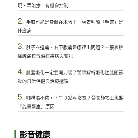
現、早治療，有機會控制
2.
手麻可能是身體在求救！一張表判讀「手麻」是
什麼病
3.
肚子左邊痛、右下腹痛是哪裡出問題？一張表秒
懂腹痛位置潛在疾病與警訊
4.
膝蓋退化一定要開刀嗎？醫師解析退化性膝關節
炎的日常保健與治療選項
5.
咖啡喝不夠，下午 3 點就沒電？營養師揭上班族
「能量斷崖」原因
影音健康