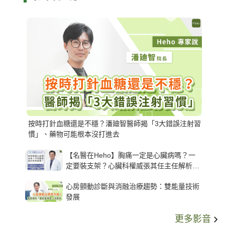
按時打針血糖還是不穩？潘廸智醫師揭「3大錯誤注射習
慣」、藥物可能根本沒打進去
【名醫在Heho】胸痛一定是心臟病嗎？一
定要裝支架？心臟科權威張其任主任解析支
架種類、風險與選擇關鍵
心房顫動診斷與消融治療趨勢：雙能量技術
發展
更多影音