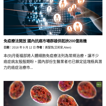
免疫療法開放 國內抗癌市場群雄併起拚200億商機
日期：
2018 年 9 月 12 日
作者：
黃聖筑(艾莉安,Alien)
本(9)月衛福部將人體細胞免疫療法列為常規治療，讓不少
癌症病友殷殷期盼。國內部份生醫業者也已鎖定這塊極具潛
力的癌症治療市...