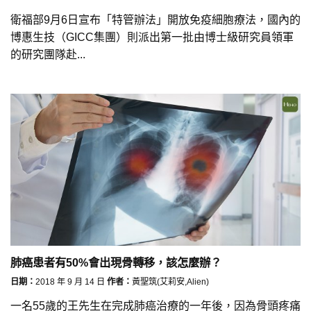
衛福部9月6日宣布「特管辦法」開放免疫細胞療法，國內的
博惠生技（GICC集團）則派出第一批由博士級研究員領軍
的研究團隊赴...
肺癌患者有50%會出現骨轉移，該怎麼辦？
日期：
2018 年 9 月 14 日
作者：
黃聖筑(艾莉安,Alien)
一名55歲的王先生在完成肺癌治療的一年後，因為骨頭疼痛