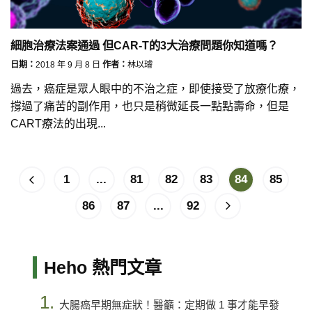
細胞治療法案通過 但CAR-T的3大治療問題你知道嗎？
日期：
2018 年 9 月 8 日
作者：
林以璿
過去，癌症是眾人眼中的不治之症，即使接受了放療化療，
撐過了痛苦的副作用，也只是稍微延長一點點壽命，但是
CART療法的出現...
1
...
81
82
83
84
85
86
87
...
92
Heho 熱門文章
1.
大腸癌早期無症狀！醫籲：定期做 1 事才能早發