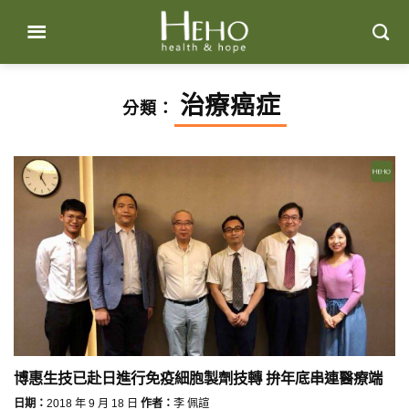
Skip
to
content
治療癌症
分類：
博惠生技已赴日進行免疫細胞製劑技轉 拚年底串連醫療端
日期：
2018 年 9 月 18 日
作者：
李 佩諠