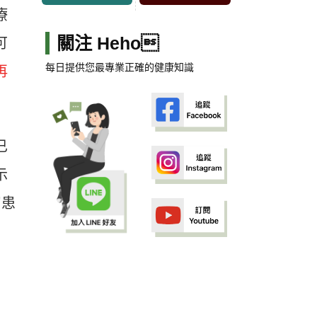
療
關注 Heho
可
每日提供您最專業正確的健康知識
再
已
示
刀患