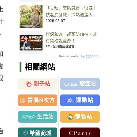
「立秋」要防感冒、流感！
化
秋老虎發威、冷熱溫差大，
什
中醫推預防 5 方法
2026-08-07
。
伴侶和妳一起預防HPV，才
有資格說愛妳！
PR・台灣癌症基金會
和
Recommended by
相關網站
變
根
親子站
癌症站
營養N次方
運動站
生活站
寵物站
治
希望商城