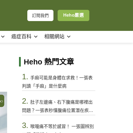
Heho嚴選
訂閱我們
癌症百科
相關網站
Heho 熱門文章
1.
手麻可能是身體在求救！一張表
判讀「手麻」是什麼病
2.
肚子左邊痛、右下腹痛是哪裡出
問題？一張表秒懂腹痛位置潛在疾病
與警訊
3.
喉嚨痛不等於感冒！ 一張圖辨別