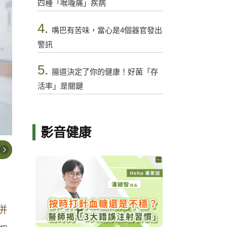
四種「喉嚨痛」疾病
4.
嘴巴有苦味，當心是4個器官發出
警訊
5.
腸道決定了你的健康！好菌「存
活率」是關鍵
影音健康
併