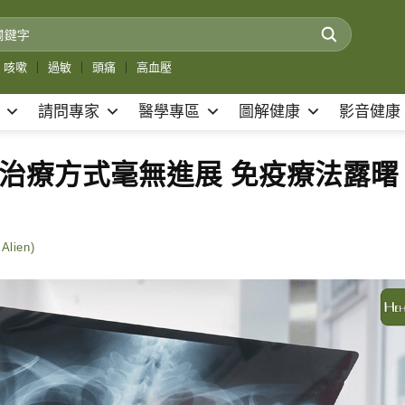
咳嗽
｜
過敏
｜
頭痛
｜
高血壓
請問專家
醫學專區
圖解健康
影音健康
年治療方式毫無進展 免疫療法露曙
lien)