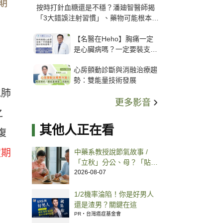
期
按時打針血糖還是不穩？潘廸智醫師揭
「3大錯誤注射習慣」、藥物可能根本沒
打進去
【名醫在Heho】胸痛一定
是心臟病嗎？一定要裝支
架？心臟科權威張其任主任
心房顫動診斷與消融治療趨
解析支架種類、風險與選擇
勢：雙能量技術發展
關鍵
胞肺
更多影音
之
其他人正在看
復
定期
中藥系教授說節氣故事 /
「立秋」分公、母？「貼秋
膘」用食補恢復體力、喝紅
2026-08-07
茶可潤燥
1/2機率淪陷！你是好男人
還是渣男？關鍵在這
PR・台灣癌症基金會