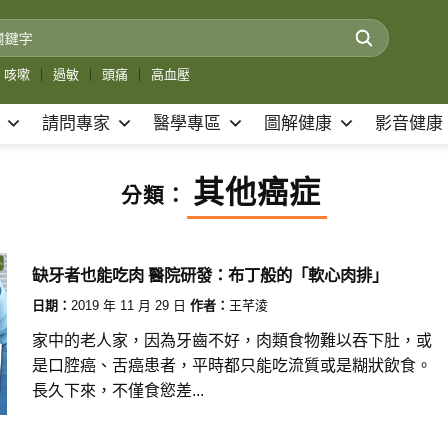
咳嗽
｜
過敏
｜
頭痛
｜
高血壓
請問專家
醫學專區
圖解健康
影音健康
其他癌症
分類：
缺牙者也能吃肉 醫院研發：布丁般的「軟心肉排」
日期：
2019 年 11 月 29 日
作者：
王芊淩
家中的老人家，因為牙齒不好，肉類食物難以吞下肚，或
是口腔癌、舌癌患者，平時都只能吃流質或是糊狀飲食。
長久下來，不僅食慾差...