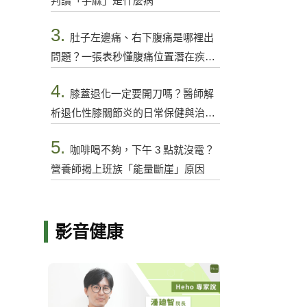
判讀「手麻」是什麼病
3.
肚子左邊痛、右下腹痛是哪裡出
問題？一張表秒懂腹痛位置潛在疾病
與警訊
4.
膝蓋退化一定要開刀嗎？醫師解
析退化性膝關節炎的日常保健與治療
選項
5.
咖啡喝不夠，下午 3 點就沒電？
營養師揭上班族「能量斷崖」原因
影音健康