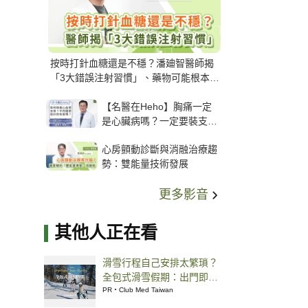
按時打針血糖還是不穩？潘廸智醫師揭
「3大錯誤注射習慣」、藥物可能根本沒
打進去
【名醫在Heho】胸痛一定
是心臟病嗎？一定要裝支
架？心臟科權威張其任主任
心房顫動診斷與消融治療趨
解析支架種類、風險與選擇
勢：雙能量技術發展
關鍵
更多影音
其他人正在看
滑雪行程自己安排太繁瑣？
全包式滑雪假期：出門即雪
場，一價全包不怕預算爆
PR・Club Med Taiwan
表！