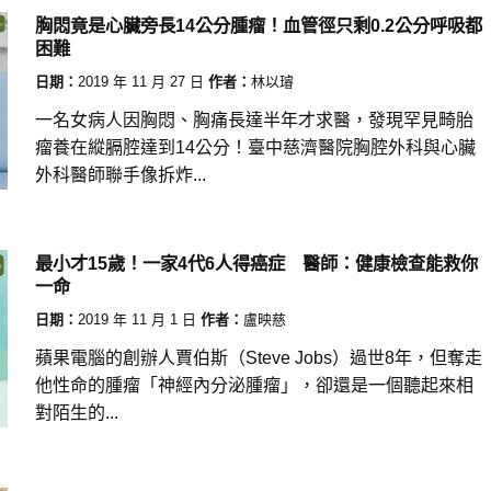
胸悶竟是心臟旁長14公分腫瘤！血管徑只剩0.2公分呼吸都
困難
日期：
2019 年 11 月 27 日
作者：
林以璿
一名女病人因胸悶、胸痛長達半年才求醫，發現罕見畸胎
瘤養在縱膈腔達到14公分！臺中慈濟醫院胸腔外科與心臟
外科醫師聯手像拆炸...
最小才15歲！一家4代6人得癌症 醫師：健康檢查能救你
一命
日期：
2019 年 11 月 1 日
作者：
盧映慈
蘋果電腦的創辦人賈伯斯（Steve Jobs）過世8年，但奪走
他性命的腫瘤「神經內分泌腫瘤」，卻還是一個聽起來相
對陌生的...