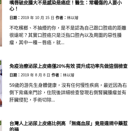
嘴唇破皮腫大不是感染是癌症！醫生：常曬傷的人要小
心！
日期：
2019 年 10 月 15 日
作者：
林以璿
不吃檳榔、不抽煙的你，是不是認為自己跟口腔癌的距離
很遠呢？其實口腔癌只是泛指口腔內以及周圍的惡性腫
瘤，其中一種－唇癌，就...
免疫治療泌尿上皮癌僅20%有效 提升成功率先做這個檢查
日期：
2019 年 8 月 8 日
作者：
林以璿
59歲的游先生身體健康，沒有任何慢性疾病，最近因為右
側下背痛來門診，住院後詳細檢查發現右側腎臟腫瘤並有
肝臟侵犯，手術切除...
台灣人上泌尿上皮癌比例高 「無痛血尿」竟是違規中藥惹
的禍