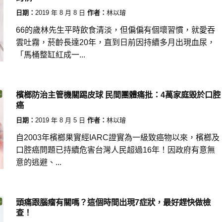
日期：
2019 年 8 月 8 日
作者：
林以璿
66的歲林先生平時飲食清淡，但偏偏有個壞習慣，就愛吞
雲吐霧，菸齡長達20年，直到日前因持續多月出現血尿，
「馬桶整缸紅成一...
檳榔防治主管機關踢皮球 民間團體痛批：4萬家庭毀於口腔
癌
日期：
2019 年 8 月 5 日
作者：
林以璿
自2003年檳榔果實經IARC證實為一級致癌物以來，檳榔及
口腔癌問題已持續危害台灣人民超過16年！因政府有意無
意的逃避、...
頭痛跟腦瘤有關嗎？這個時間出現7症狀，最好趕快做檢
查！