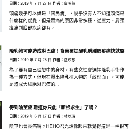
日期：
2019 年 7 月 27 日
作者：
盧映慈
頭痛幾乎可以說是「國民病」，幾乎沒有人不知道頭痛是
什麼樣的感覺，但是頭痛的原因非常多種，從壓力、肩頸
痠痛到腦部疾病都有，...
隆乳物可能造成淋巴癌！食藥署提醒乳房腫脹疼痛快就醫
日期：
2019 年 7 月 25 日
作者：
盧映慈
為了要有自己理想中的身材，有些女性會選擇隆乳手術作
為一種方式，但現在爆出隆乳植入物的「紋理面」，可能
是造成大細胞淋巴瘤的...
得到陰莖癌 難道你只能「斷根求生」了嗎？
日期：
2019 年 6 月 17 日
作者：
林以璿
陰莖也會長癌嗎﹖HEHO君光想像起來就覺得這是一幅很可