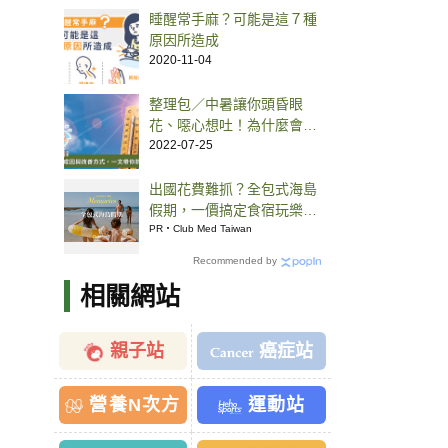
睡醒常手麻？可能是這７種
原因所造成
2020-11-04
整理包／中暑讓你頭昏眼
花、噁心想吐！為什麼會中
暑？你是容易中暑的高危險
2022-07-25
群嗎？一次知道中暑時可做
和不可做的事
出國花費難抓？全包式海島
假期，一價搞定食宿玩樂，
省錢更省心！
PR・Club Med Taiwan
Recommended by
相關網站
親子站
癌症站
營養N次方
運動站