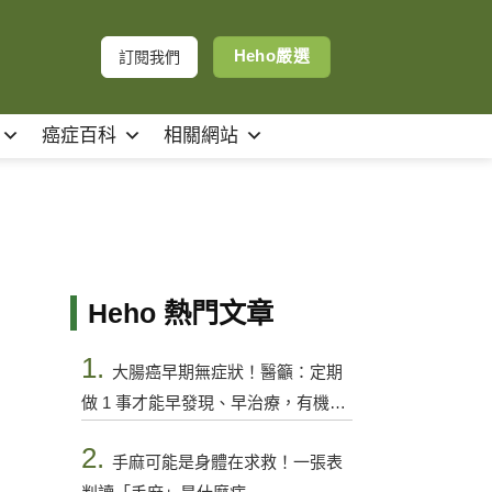
Heho嚴選
訂閱我們
癌症百科
相關網站
Heho 熱門文章
1.
大腸癌早期無症狀！醫籲：定期
做 1 事才能早發現、早治療，有機會
控制
2.
手麻可能是身體在求救！一張表