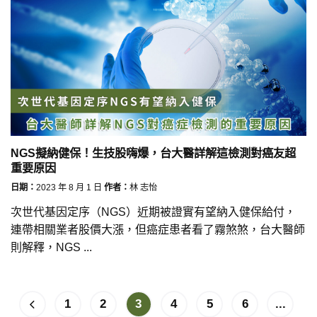
NGS擬納健保！生技股嗨爆，台大醫詳解這檢測對癌友超
重要原因
日期：
2023 年 8 月 1 日
作者：
林 志怡
次世代基因定序（NGS）近期被證實有望納入健保給付，
連帶相關業者股價大漲，但癌症患者看了霧煞煞，台大醫師
則解釋，NGS ...
1
2
3
4
5
6
...