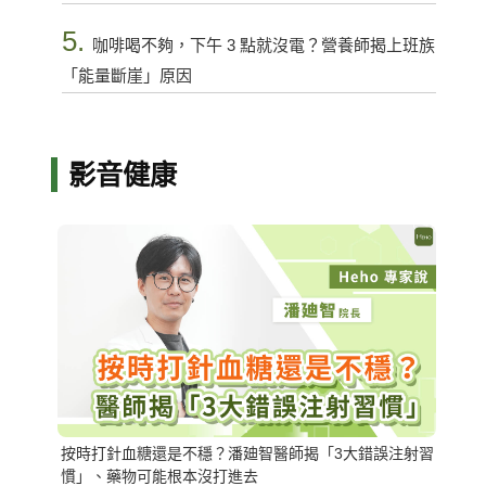
5.
咖啡喝不夠，下午 3 點就沒電？營養師揭上班族
「能量斷崖」原因
影音健康
按時打針血糖還是不穩？潘廸智醫師揭「3大錯誤注射習
慣」、藥物可能根本沒打進去