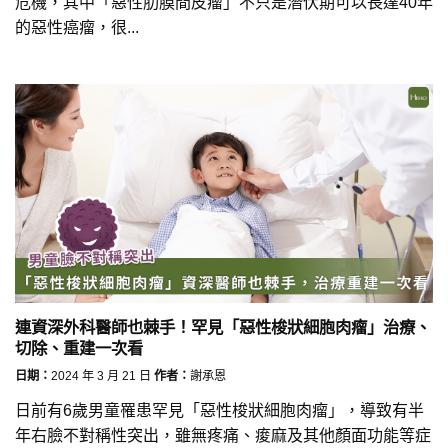
危機，其中「惡性肋膜間皮瘤」不只是潛伏期可以長達40年
的惡性癌瘤，很...
連資深外科醫師也棘手！罕見「惡性梭狀細胞肉瘤」治療、
切除、重建一次看
日期：
2024 年 3 月 21 日
作者：
謝承恩
日前有6歲男童罹患罕見「惡性梭狀細胞肉瘤」，導致有半
年右臉不對稱性突出，雖無疼痛、痠麻及其他顏面功能等症