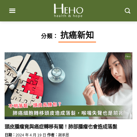
Skip
to
content
抗癌新知
分類：
頭皮腫瘤竟與癌症轉移有關！肺部腫瘤也會造成落髮
日期：
2024 年 4 月 19 日
作者：
謝承恩