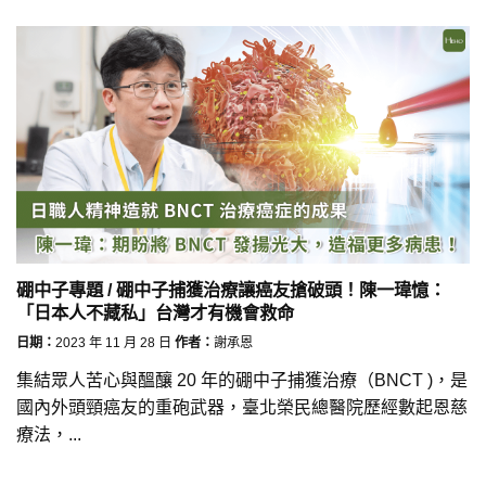
硼中子專題 / 硼中子捕獲治療讓癌友搶破頭！陳一瑋憶：
「日本人不藏私」台灣才有機會救命
日期：
2023 年 11 月 28 日
作者：
謝承恩
集結眾人苦心與醞釀 20 年的硼中子捕獲治療（BNCT )，是
國內外頭頸癌友的重砲武器，臺北榮民總醫院歷經數起恩慈
療法，...