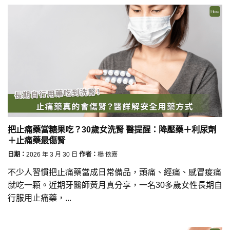
把止痛藥當糖果吃？30歲女洗腎 醫提醒：降壓藥＋利尿劑
＋止痛藥最傷腎
日期：
2026 年 3 月 30 日
作者：
楊 依嘉
不少人習慣把止痛藥當成日常備品，頭痛、經痛、感冒痠痛
就吃一顆。近期牙醫師黃月真分享，一名30多歲女性長期自
行服用止痛藥，...