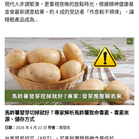
現代人步調緊湊，更重視夜晚的放鬆時光，根據精神健康基
金會最新調查結果，約 4 成的受訪者「作息較不規律」，讓
睡眠產品成為...
馬鈴薯發芽切掉就好？專家解析馬鈴薯致命毒素、毒素來
源、儲存方式
日期：
2026 年 4 月 23 日
作者：
黃慧玫
台美貿易協定（ART），若馬鈴薯龍葵鹼含量低於