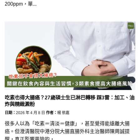
200ppm，單...
吃素也得大腸癌？27歲碩士生已淋巴轉移 踩3雷：加工、油
炸與精緻澱粉
日期：
2026 年 4 月 8 日
作者：
楊 依嘉
很多人以為「吃素＝清淡＝健康」，甚至覺得能遠離大腸
癌。但澄清醫院中港分院大腸直腸外科主治醫師陳周誠提
醒，真正影響風險的，...