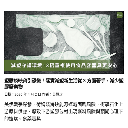
塑膠袋缺貨引恐慌！落實減塑新生活從 3 方面著手，減少塑
膠廢棄物
日期：
2026 年 4 月 2 日
作者：
黃慧玫
美伊戰爭爆發，荷姆茲海峽能源運輸面臨風險，衝擊石化上
游原料供應，導致下游塑膠包材出現斷料風險與預期心理下
的搶購。食藥署與...