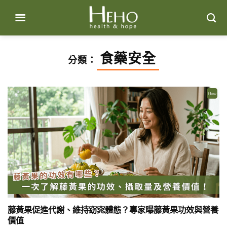
Skip
to
content
食藥安全
分類：
藤黃果促進代謝、維持窈窕體態？專家曝藤黃果功效與營養
價值