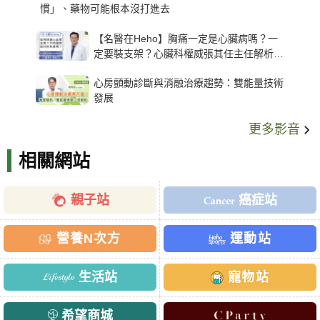
慣」、藥物可能根本沒打進去
【名醫在Heho】胸痛一定是心臟病嗎？一
定要裝支架？心臟科權威張其任主任解析支
架種類、風險與選擇關鍵
心房顫動診斷與消融治療趨勢：雙能量技術
發展
更多影音
相關網站
親子站
癌症站
營養N次方
運動站
生活站
寵物站
希望商城