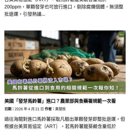
200ppm，單顆發芽也可放行進口，剔除腐爛個體，無須整
批退運，引發熱議...
美國「發芽馬鈴薯」進口？農業部與食藥署規範一次看
日期：
2026 年 4 月 21 日
作者：
黃慧玫
過往海關對進口馬鈴薯採取凡驗出單顆發芽即整批退運，但
根據台美貿易協定（ART），若馬鈴薯龍葵鹼含量低於