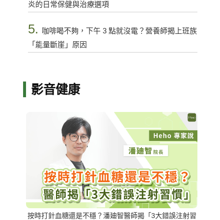
炎的日常保健與治療選項
5.
咖啡喝不夠，下午 3 點就沒電？營養師揭上班族
「能量斷崖」原因
影音健康
按時打針血糖還是不穩？潘廸智醫師揭「3大錯誤注射習