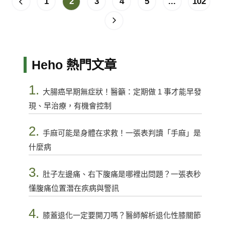
1
2
3
4
5
...
102
Heho 熱門文章
1.
大腸癌早期無症狀！醫籲：定期做 1 事才能早發
現、早治療，有機會控制
2.
手麻可能是身體在求救！一張表判讀「手麻」是
什麼病
3.
肚子左邊痛、右下腹痛是哪裡出問題？一張表秒
懂腹痛位置潛在疾病與警訊
4.
膝蓋退化一定要開刀嗎？醫師解析退化性膝關節