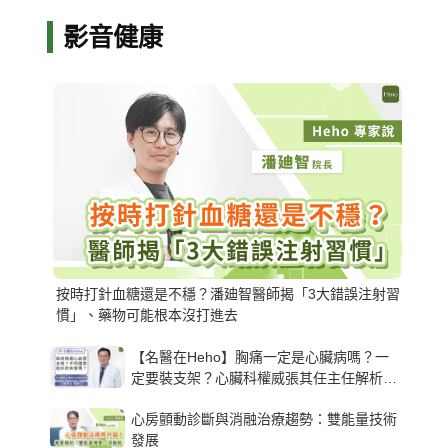
影音健康
按時打針血糖還是不穩？潘廸智醫師揭「3大錯誤注射習
慣」、藥物可能根本沒打進去
【名醫在Heho】胸痛一定是心臟病嗎？一
定要裝支架？心臟科權威張其任主任解析支
架種類、風險與選擇關鍵
心房顫動診斷與消融治療趨勢：雙能量技術
發展