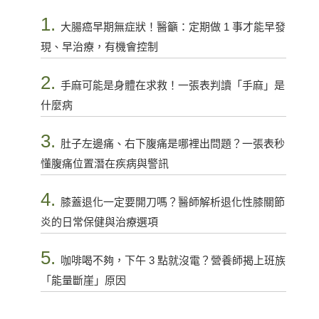
1.
大腸癌早期無症狀！醫籲：定期做 1 事才能早發
現、早治療，有機會控制
2.
手麻可能是身體在求救！一張表判讀「手麻」是
什麼病
3.
肚子左邊痛、右下腹痛是哪裡出問題？一張表秒
懂腹痛位置潛在疾病與警訊
4.
膝蓋退化一定要開刀嗎？醫師解析退化性膝關節
炎的日常保健與治療選項
5.
咖啡喝不夠，下午 3 點就沒電？營養師揭上班族
「能量斷崖」原因