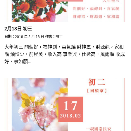
2月18日 初三
日期：
2018 年 2 月 18 日
作者：
嘎丁
大年初三 問個好，福神到，喜氣繞 財神罩，財源翹，家和
諧 煩惱少，前程美，收入高 事業興，仕途高，風雨順 收成
好，事如願...