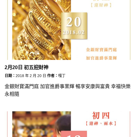
2月20日 初五迎財神
日期：
2018 年 2 月 20 日
作者：
嘎丁
金銀財寶滿門庭 加官進爵事業輝 暢享安康與富貴 幸福快樂
永相隨