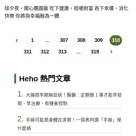
除夕夜，開心團圓飯 吃下健康，咀嚼財富 吞下幸運，消化
快樂 你將與幸福融為一體
1
...
307
308
309
310
311
312
313
...
319
Heho 熱門文章
1.
大腸癌早期無症狀！醫籲：定期做 1 事才能早發
現、早治療，有機會控制
2.
手麻可能是身體在求救！一張表判讀「手麻」是
什麼病