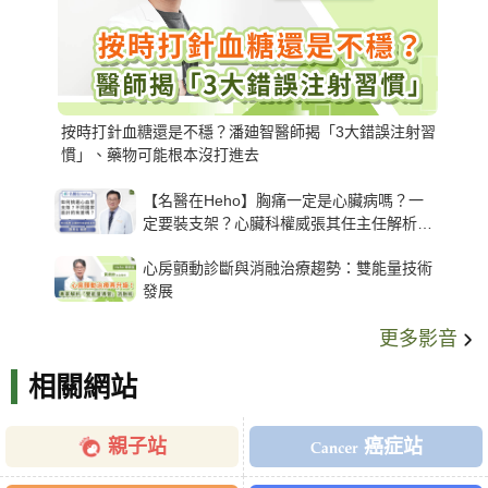
按時打針血糖還是不穩？潘廸智醫師揭「3大錯誤注射習
慣」、藥物可能根本沒打進去
【名醫在Heho】胸痛一定是心臟病嗎？一
定要裝支架？心臟科權威張其任主任解析支
架種類、風險與選擇關鍵
心房顫動診斷與消融治療趨勢：雙能量技術
發展
更多影音
相關網站
親子站
癌症站