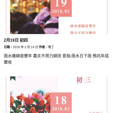
2月19日 初四
日期：
2018 年 2 月 19 日
作者：
嘎丁
雨水連綿是豐年 農夫不用力耕田 意指:雨水日下雨 預兆年成
豐收