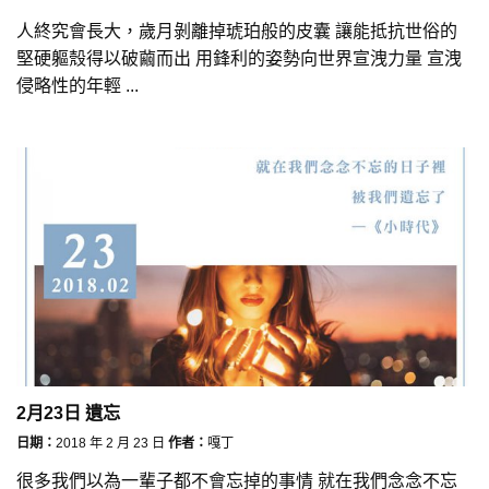
人終究會長大，歲月剝離掉琥珀般的皮囊 讓能抵抗世俗的
堅硬軀殼得以破繭而出 用鋒利的姿勢向世界宣洩力量 宣洩
侵略性的年輕 ...
2月23日 遺忘
日期：
2018 年 2 月 23 日
作者：
嘎丁
很多我們以為一輩子都不會忘掉的事情 就在我們念念不忘