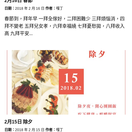
2月16日 春節
日期：
2018 年 2 月 16 日
作者：
嘎丁
春節到，拜年早 一拜全傢好，二拜困難少 三拜煩惱消，四
拜不變老 五拜兒女孝，六拜幸福繞 七拜憂愁拋，八拜收入
高 九拜平安...
2月15日 除夕
日期：
2018 年 2 月 15 日
作者：
嘎丁