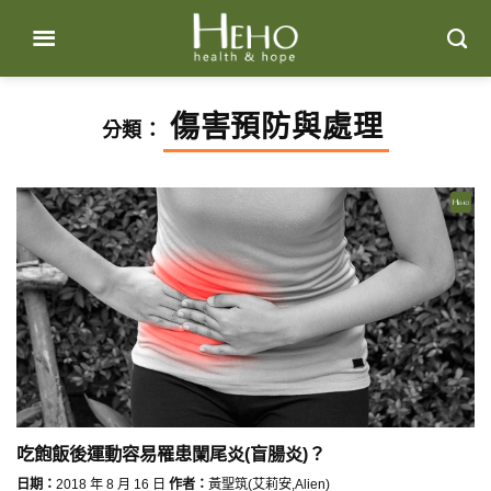
Skip
to
content
傷害預防與處理
分類：
吃飽飯後運動容易罹患闌尾炎(盲腸炎)？
日期：
2018 年 8 月 16 日
作者：
黃聖筑(艾莉安,Alien)