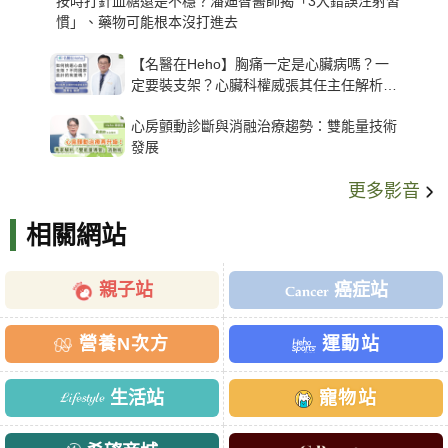
按時打針血糖還是不穩？潘廸智醫師揭「3大錯誤注射習
慣」、藥物可能根本沒打進去
【名醫在Heho】胸痛一定是心臟病嗎？一
定要裝支架？心臟科權威張其任主任解析支
架種類、風險與選擇關鍵
心房顫動診斷與消融治療趨勢：雙能量技術
發展
更多影音
相關網站
親子站
癌症站
營養N次方
運動站
生活站
寵物站