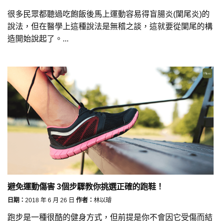
很多民眾都聽過吃飽飯後馬上運動容易得盲腸炎(闌尾炎)的
說法，但在醫學上這種說法是無稽之談，這就要從闌尾的構
造開始說起了。...
避免運動傷害 3個步驟教你挑選正確的跑鞋！
日期：
2018 年 6 月 26 日
作者：
林以璿
跑步是一種很酷的健身方式，但前提是你不會因它受傷而結