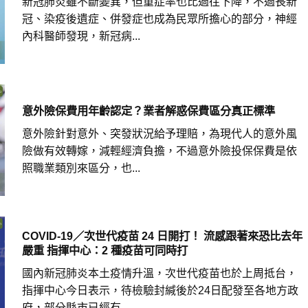
新冠肺炎雖不斷變異，但重症率也比過往下降，不過長新
冠、染疫後遺症、併發症也成為民眾所擔心的部分，神經
內科醫師發現，新冠病...
意外險保費用年齡認定？業者解惑保費區分真正標準
意外險針對意外、突發狀況給予理賠，為現代人的意外風
險做有效轉嫁，減輕經濟負擔，不過意外險投保保費是依
照職業類別來區分，也...
COVID-19／次世代疫苗 24 日開打！ 流感跟著來恐比去年
嚴重 指揮中心：2 種疫苗可同時打
國內新冠肺炎本土疫情升溫，次世代疫苗也於上周抵台，
指揮中心今日表示，待檢驗封緘後於24日配發至各地方政
府，部分縣市已經有...