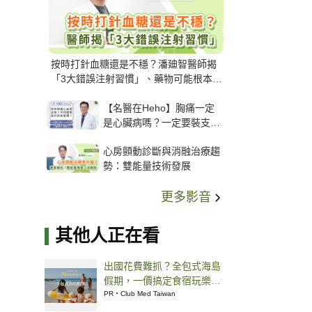
按時打針血糖還是不穩？潘廸智醫師揭
「3大錯誤注射習慣」、藥物可能根本沒
打進去
【名醫在Heho】胸痛一定
是心臟病嗎？一定要裝支
架？心臟科權威張其任主任
心房顫動診斷與消融治療趨
解析支架種類、風險與選擇
勢：雙能量技術發展
關鍵
更多影音
其他人正在看
出國花費難抓？全包式海島
假期，一價搞定食宿玩樂，
省錢更省心！
PR・Club Med Taiwan