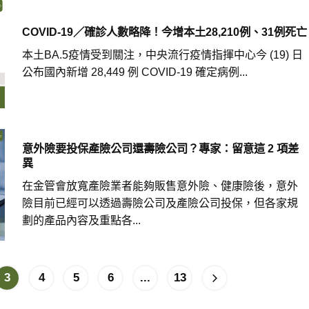
COVID-19／確診人數略降！今增本土28,210例、31例死亡
本土BA.5疫情受到關注，中央流行疫情指揮中心今 (19) 日
公布國內新增 28,449 例 COVID-19 確定病例...
意外險要投保產險公司還壽險公司？專家：留意這 2 項差
異
在金管會放寬產險業者能夠販售意外險、健康險後，意外
險目前已經可以透過壽險公司及產險公司投保，但各家規
劃的產品內容及重點各...
3
4
5
6
...
13