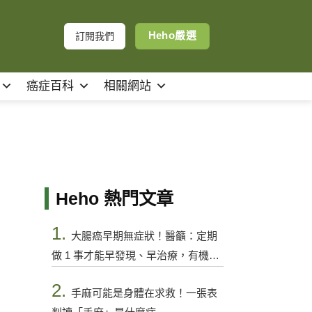
Heho嚴選
訂閱我們
癌症百科
相關網站
Heho 熱門文章
1.
大腸癌早期無症狀！醫籲：定期
做 1 事才能早發現、早治療，有機會
控制
2.
手麻可能是身體在求救！一張表