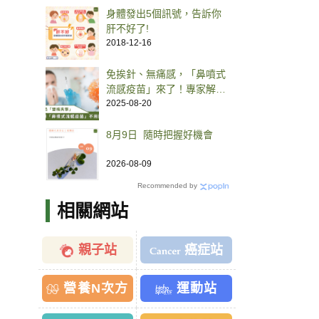
身體發出5個訊號，告訴你
肝不好了!
2018-12-16
免挨針、無痛感，「鼻噴式
流感疫苗」來了！專家解析
保護力、接種族群、副作
2025-08-20
用、自費價格、常見 QA
8月9日 隨時把握好機會
2026-08-09
Recommended by
相關網站
親子站
癌症站
營養N次方
運動站