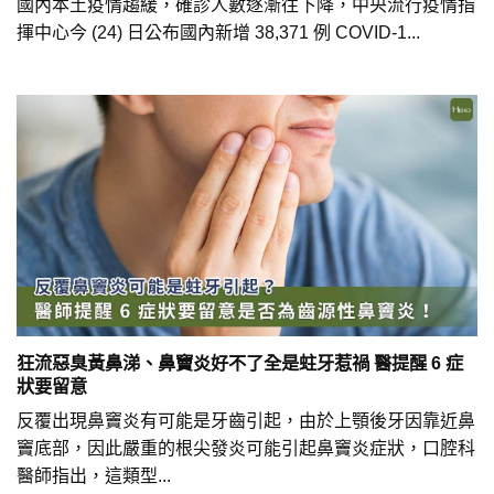
國內本土疫情趨緩，確診人數逐漸往下降，中央流行疫情指
揮中心今 (24) 日公布國內新增 38,371 例 COVID-1...
狂流惡臭黃鼻涕、鼻竇炎好不了全是蛀牙惹禍 醫提醒 6 症
狀要留意
反覆出現鼻竇炎有可能是牙齒引起，由於上顎後牙因靠近鼻
竇底部，因此嚴重的根尖發炎可能引起鼻竇炎症狀，口腔科
醫師指出，這類型...