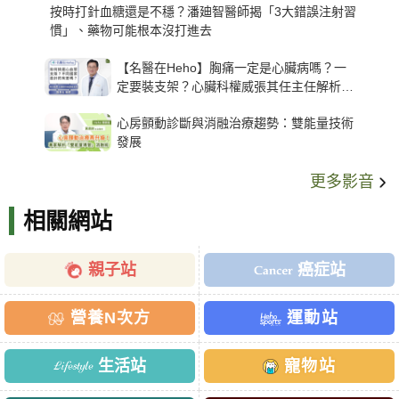
按時打針血糖還是不穩？潘廸智醫師揭「3大錯誤注射習
慣」、藥物可能根本沒打進去
【名醫在Heho】胸痛一定是心臟病嗎？一
定要裝支架？心臟科權威張其任主任解析支
架種類、風險與選擇關鍵
心房顫動診斷與消融治療趨勢：雙能量技術
發展
更多影音
相關網站
親子站
癌症站
營養N次方
運動站
生活站
寵物站