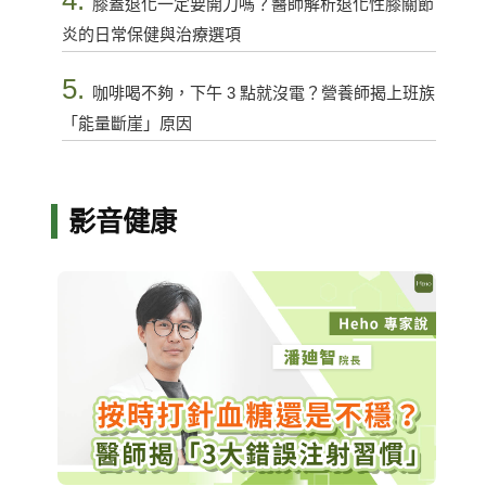
膝蓋退化一定要開刀嗎？醫師解析退化性膝關節
炎的日常保健與治療選項
5.
咖啡喝不夠，下午 3 點就沒電？營養師揭上班族
「能量斷崖」原因
影音健康