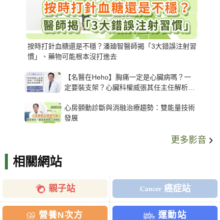
按時打針血糖還是不穩？潘廸智醫師揭「3大錯誤注射習
慣」、藥物可能根本沒打進去
【名醫在Heho】胸痛一定是心臟病嗎？一
定要裝支架？心臟科權威張其任主任解析支
架種類、風險與選擇關鍵
心房顫動診斷與消融治療趨勢：雙能量技術
發展
更多影音
相關網站
親子站
癌症站
營養N次方
運動站