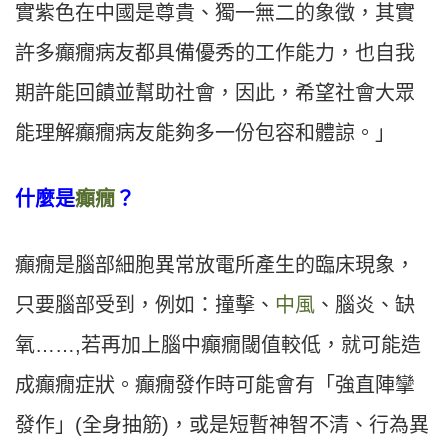
實紫色在中國是尊貴、獨一無二的象徵，其實
許多癲癇病友都具備優秀的工作能力，也自我
期許能回饋並幫助社會，因此，希望社會大眾
能理解癲癇病友能夠多一份包容和體諒。」
什麼是
癲癇
？
癲癇是腦部細胞異常放電所產生的臨床現象，
只要腦部受到，例如：撞擊、
中風
、腦炎、缺
氧……,若再加上腦中癲癇閾值較低，就可能造
成癲癇症狀。癲癇發作時可能會有「強直陣攣
發作」(全身抽筋)，或是短暫神智不清、行為異