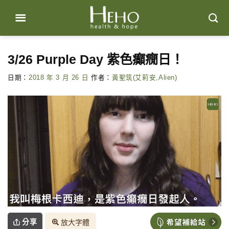
Skip
to
content
3/26 Purple Day 紫色癲癇日！
日期：
2018 年 3 月 26 日
作者：
黃聖筑(艾莉安,Alien)
分享
放大字體