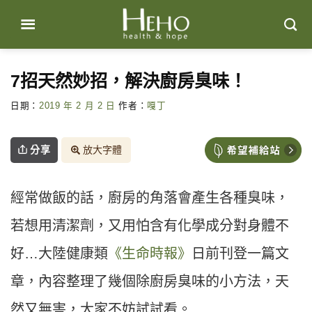
Skip
to
content
7招天然妙招，解決廚房臭味！
日期：
2019 年 2 月 2 日
作者：
嘎丁
分享
放大字體
經常做飯的話，廚房的角落會產生各種臭味，
若想用清潔劑，又用怕含有化學成分對身體不
好…大陸健康類
《生命時報》
日前刊登一篇文
章，內容整理了幾個除廚房臭味的小方法，天
然又無害，大家不妨試試看。