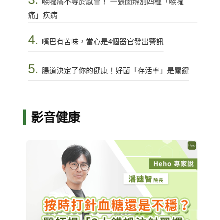
喉嚨痛不等於感冒！ 一張圖辨別四種「喉嚨
痛」疾病
4.
嘴巴有苦味，當心是4個器官發出警訊
5.
腸道決定了你的健康！好菌「存活率」是關鍵
影音健康