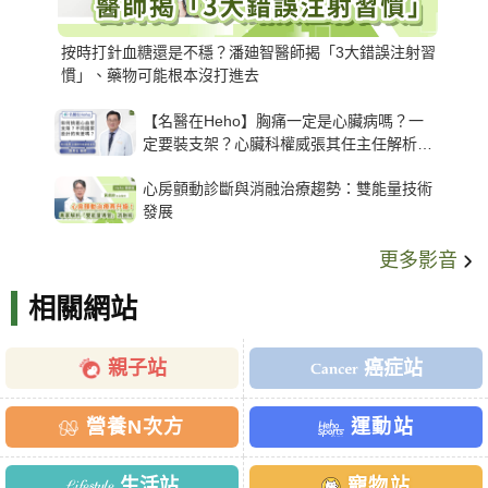
按時打針血糖還是不穩？潘廸智醫師揭「3大錯誤注射習
慣」、藥物可能根本沒打進去
【名醫在Heho】胸痛一定是心臟病嗎？一
定要裝支架？心臟科權威張其任主任解析支
架種類、風險與選擇關鍵
心房顫動診斷與消融治療趨勢：雙能量技術
發展
更多影音
相關網站
親子站
癌症站
營養N次方
運動站
生活站
寵物站