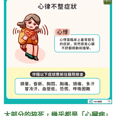
⼤部分的猝死，幾乎都是「⼼臟病」