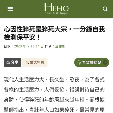
Skip
to
content
⼼因性猝死是猝死⼤宗，⼀分鐘⾃我
檢測保平安！
日期：
2020 年 9 月 17 日
作者：
巫俊郡
分享
放大字體
現代人生活壓力大、長久坐、熬夜，為了各式
各樣的生活壓力，人們妥協，錯誤對待自己的
身體，使得猝死的年齡層越來越年輕。而根據
醫師指出，青壯年人口如果猝死，最常見的原