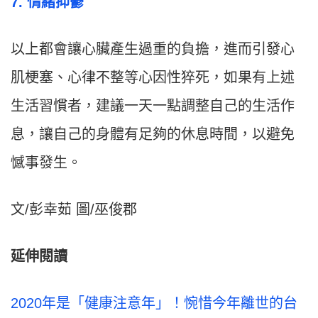
7. 情緒抑鬱
以上都會讓⼼臟產⽣過重的負擔，進⽽引發⼼
肌梗塞、⼼律不整等⼼因性猝死，如果有上述
⽣活習慣者，建議⼀天⼀點調整⾃⼰的⽣活作
息，讓⾃⼰的身體有⾜夠的休息時間，以避免
憾事發⽣。
文/彭幸茹 圖/巫俊郡
延伸閱讀
2020年是「健康注意年」！惋惜今年離世的台