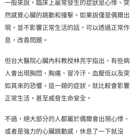
⼀般來說，臨床上最常發⽣的症狀是⼼悸、突
然感覺⼼臟的跳動和撞擊。如果說僅是偶爾出
現，並不影響正常⽣活的話，可以透過正常作
息，改善問題。
但台⼤醫院⼼臟內科教授林亮宇指出，有些病
⼈會出現胸悶、胸痛、冒冷汗、⾎壓低以及突
如其來的恐懼，這⼀類的症狀，就比較會影響
正常⽣活，甚至威脅⽣命安全。
不過，絕⼤部分的⼈都屬於偶爾會出現⼼悸、
或者是強⼒的⼼臟跳動感，休息了⼀下就沒