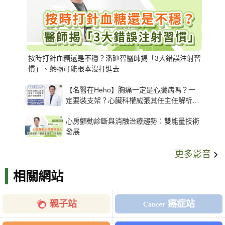
按時打針血糖還是不穩？潘廸智醫師揭「3大錯誤注射習
慣」、藥物可能根本沒打進去
【名醫在Heho】胸痛一定是心臟病嗎？一
定要裝支架？心臟科權威張其任主任解析支
架種類、風險與選擇關鍵
心房顫動診斷與消融治療趨勢：雙能量技術
發展
更多影音
相關網站
親子站
癌症站